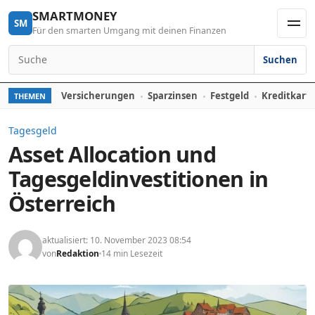
Skip to content
SMARTMONEY
SM
Für den smarten Umgang mit deinen Finanzen
Men
Suchen
Search for:
Versicherungen
Sparzinsen
Festgeld
Kreditkart
THEMEN
Tagesgeld
Asset Allocation und
Tagesgeldinvestitionen in
Österreich
aktualisiert: 10. November 2023 08:54
von
Redaktion
14 min Lesezeit