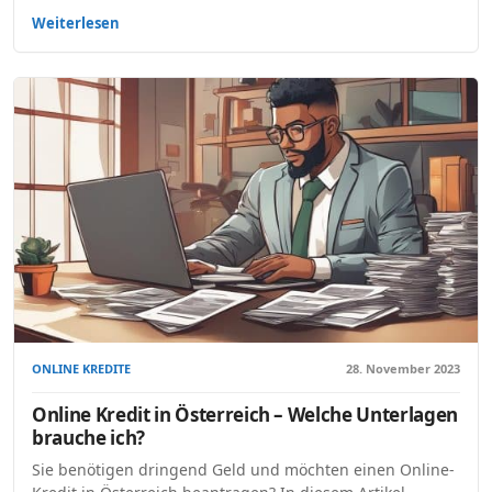
Weiterlesen
ONLINE KREDITE
28. November 2023
Online Kredit in Österreich – Welche Unterlagen
brauche ich?
Sie benötigen dringend Geld und möchten einen Online-