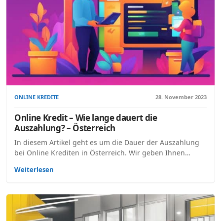
ONLINE KREDITE
28. November 2023
Online Kredit – Wie lange dauert die
Auszahlung? – Österreich
In diesem Artikel geht es um die Dauer der Auszahlung
bei Online Krediten in Österreich. Wir geben Ihnen…
Weiterlesen