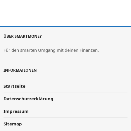
ÜBER SMARTMONEY
Für den smarten Umgang mit deinen Finanzen.
INFORMATIONEN
Startseite
Datenschutzerklärung
Impressum
Sitemap