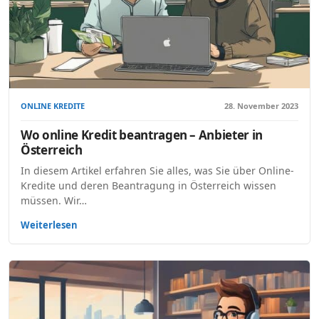
ONLINE KREDITE
28. November 2023
Wo online Kredit beantragen – Anbieter in
Österreich
In diesem Artikel erfahren Sie alles, was Sie über Online-
Kredite und deren Beantragung in Österreich wissen
müssen. Wir…
Weiterlesen