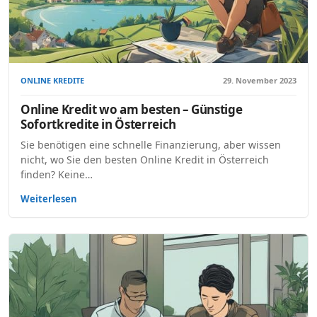
ONLINE KREDITE
29. November 2023
Online Kredit wo am besten – Günstige
Sofortkredite in Österreich
Sie benötigen eine schnelle Finanzierung, aber wissen
nicht, wo Sie den besten Online Kredit in Österreich
finden? Keine…
Weiterlesen