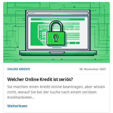
ONLINE KREDITE
28. November 2023
Welcher Online Kredit ist seriös?
Sie möchten einen Kredit online beantragen, aber wissen
nicht, worauf Sie bei der Suche nach einem seriösen
Kreditanbieter…
Weiterlesen