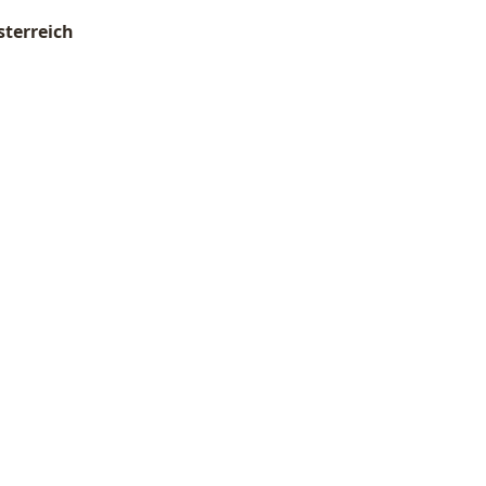
sterreich