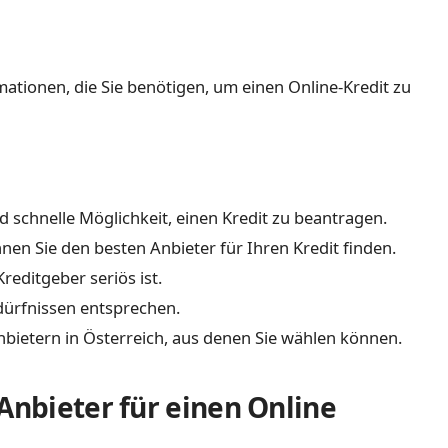
mationen, die Sie benötigen, um einen Online-Kredit zu
 schnelle Möglichkeit, einen Kredit zu beantragen.
nen Sie den besten Anbieter für Ihren Kredit finden.
Kreditgeber seriös ist.
dürfnissen entsprechen.
anbietern in Österreich, aus denen Sie wählen können.
Anbieter für einen Online