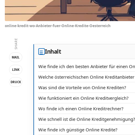
online-kredit-wo-Anbieter-fuer-Online-Kredite-Oesterreich
SHARE
Inhalt
MAIL
Wie finde ich den besten Anbieter für einen On
LINK
Welche österreichischen Online Kreditanbieter 
DRUCK
Was sind die Vorteile von Online Krediten?
Wie funktioniert ein Online Kreditvergleich?
Wo finde ich einen Online Kreditrechner?
Wie schnell ist die Online Kreditgenehmigung?
Wie finde ich günstige Online Kredite?