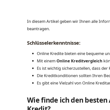
In diesem Artikel geben wir Ihnen alle Infor
beantragen.
Schlüsselerkenntnisse:
Online Kredite bieten eine bequeme und
Mit einem
Online Kreditvergleich
kön
Es ist wichtig sicherzustellen, dass der 
Die Kreditkonditionen sollten Ihren Be
Es gibt eine Vielzahl von Online Kredit
Wie finde ich den besten 
Kredit?