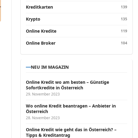
Kreditkarten
139
Krypto
135
Online Kredite
119
Online Broker
104
NEU IM MAGAZIN
Online Kredit wo am besten – Günstige
Sofortkredite in Österreich
29. November 2023
Wo online Kredit beantragen – Anbieter in
Österreich
28. November 2023
Online Kredit wie geht das in Österreich? –
Tipps & Kreditantrag