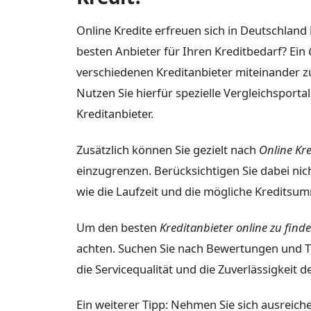
Online Kredite erfreuen sich in Deutschland
besten Anbieter für Ihren Kreditbedarf? Ein
verschiedenen Kreditanbieter miteinander 
Nutzen Sie hierfür spezielle Vergleichsporta
Kreditanbieter.
Zusätzlich können Sie gezielt nach
Online Kr
einzugrenzen. Berücksichtigen Sie dabei nic
wie die Laufzeit und die mögliche Kreditsu
Um den besten
Kreditanbieter online zu find
achten. Suchen Sie nach Bewertungen und Te
die Servicequalität und die Zuverlässigkeit d
Ein weiterer Tipp: Nehmen Sie sich ausreich