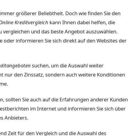
 immer größerer Beliebtheit. Doch wie finden Sie den
Online Kreditvergleich
kann Ihnen dabei helfen, die
zu vergleichen und das beste Angebot auszuwählen.
le oder informieren Sie sich direkt auf den Websites der
editangeboten
suchen, um die Auswahl weiter
ht nur den Zinssatz, sondern auch weitere Konditionen
mme.
en
, sollten Sie auch auf die Erfahrungen anderer Kunden
stberichten im Internet und informieren Sie sich über
es Anbieters.
end Zeit für den Vergleich und die Auswahl des