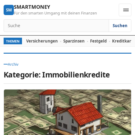
Skip to content
SMARTMONEY
SM
Für den smarten Umgang mit deinen Finanzen
Men
Suchen
Search for:
Versicherungen
Sparzinsen
Festgeld
Kreditkart
THEMEN
Archiv
Kategorie:
Immobilienkredite