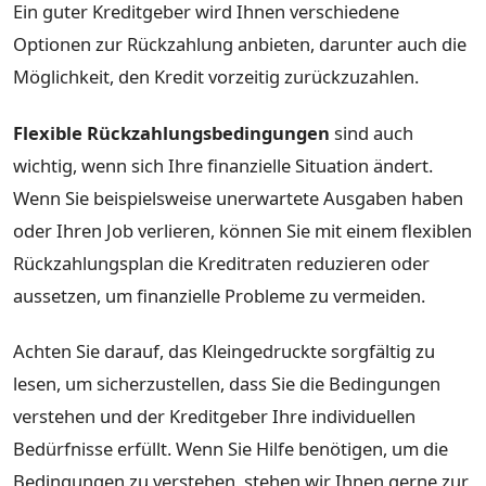
Ein guter Kreditgeber wird Ihnen verschiedene
Optionen zur Rückzahlung anbieten, darunter auch die
Möglichkeit, den Kredit vorzeitig zurückzuzahlen.
Flexible Rückzahlungsbedingungen
sind auch
wichtig, wenn sich Ihre finanzielle Situation ändert.
Wenn Sie beispielsweise unerwartete Ausgaben haben
oder Ihren Job verlieren, können Sie mit einem flexiblen
Rückzahlungsplan die Kreditraten reduzieren oder
aussetzen, um finanzielle Probleme zu vermeiden.
Achten Sie darauf, das Kleingedruckte sorgfältig zu
lesen, um sicherzustellen, dass Sie die Bedingungen
verstehen und der Kreditgeber Ihre individuellen
Bedürfnisse erfüllt. Wenn Sie Hilfe benötigen, um die
Bedingungen zu verstehen, stehen wir Ihnen gerne zur