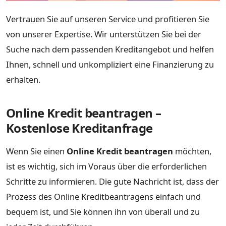
Vertrauen Sie auf unseren Service und profitieren Sie
von unserer Expertise. Wir unterstützen Sie bei der
Suche nach dem passenden Kreditangebot und helfen
Ihnen, schnell und unkompliziert eine Finanzierung zu
erhalten.
Online Kredit beantragen –
Kostenlose Kreditanfrage
Wenn Sie einen
Online Kredit beantragen
möchten,
ist es wichtig, sich im Voraus über die erforderlichen
Schritte zu informieren. Die gute Nachricht ist, dass der
Prozess des Online Kreditbeantragens einfach und
bequem ist, und Sie können ihn von überall und zu