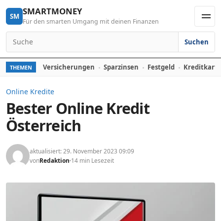
Skip to content
SMARTMONEY
SM
Für den smarten Umgang mit deinen Finanzen
Men
Suchen
Search for:
Versicherungen
Sparzinsen
Festgeld
Kreditkart
THEMEN
Online Kredite
Bester Online Kredit
Österreich
aktualisiert: 29. November 2023 09:09
von
Redaktion
14 min Lesezeit