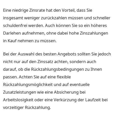
Eine niedrige Zinsrate hat den Vorteil, dass Sie
insgesamt weniger zurückzahlen müssen und schneller
schuldenfrei werden. Auch können Sie so ein höheres
Darlehen aufnehmen, ohne dabei hohe Zinszahlungen
in Kauf nehmen zu müssen.
Bei der Auswahl des besten Angebots sollten Sie jedoch
nicht nur auf den Zinssatz achten, sondern auch
darauf, ob die Rückzahlungsbedingungen zu Ihnen
passen. Achten Sie auf eine flexible
Rückzahlungsmöglichkeit und auf eventuelle
Zusatzleistungen wie eine Absicherung bei
Arbeitslosigkeit oder eine Verkürzung der Laufzeit bei
vorzeitiger Rückzahlung.