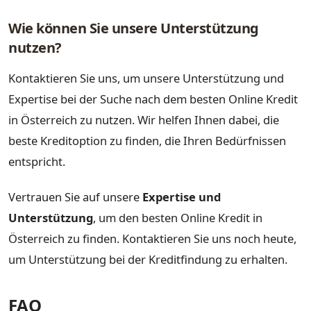
Wie können Sie unsere Unterstützung
nutzen?
Kontaktieren Sie uns, um unsere Unterstützung und
Expertise bei der Suche nach dem besten Online Kredit
in Österreich zu nutzen. Wir helfen Ihnen dabei, die
beste Kreditoption zu finden, die Ihren Bedürfnissen
entspricht.
Vertrauen Sie auf unsere
Expertise und
Unterstützung
, um den besten Online Kredit in
Österreich zu finden. Kontaktieren Sie uns noch heute,
um Unterstützung bei der Kreditfindung zu erhalten.
FAQ