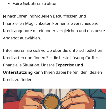
Faire Gebührenstruktur
Je nach Ihren individuellen Bedürfnissen und
finanziellen Möglichkeiten können Sie verschiedene
Kreditangebote miteinander vergleichen und das beste
Angebot auswählen.
Informieren Sie sich vorab über die unterschiedlichen
Kreditarten und finden Sie die beste Lösung für Ihre
finanzielle Situation. Unsere
Expertise und
Unterstützung
kann Ihnen dabei helfen, den idealen
Kredit zu finden.