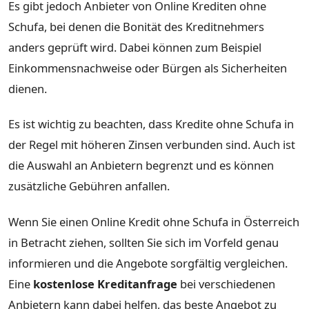
Es gibt jedoch Anbieter von Online Krediten ohne
Schufa, bei denen die Bonität des Kreditnehmers
anders geprüft wird. Dabei können zum Beispiel
Einkommensnachweise oder Bürgen als Sicherheiten
dienen.
Es ist wichtig zu beachten, dass Kredite ohne Schufa in
der Regel mit höheren Zinsen verbunden sind. Auch ist
die Auswahl an Anbietern begrenzt und es können
zusätzliche Gebühren anfallen.
Wenn Sie einen Online Kredit ohne Schufa in Österreich
in Betracht ziehen, sollten Sie sich im Vorfeld genau
informieren und die Angebote sorgfältig vergleichen.
Eine
kostenlose Kreditanfrage
bei verschiedenen
Anbietern kann dabei helfen, das beste Angebot zu