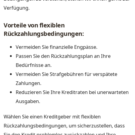
Verfügung.
Vorteile von flexiblen
Rückzahlungsbedingungen:
Vermeiden Sie finanzielle Engpässe.
Passen Sie den Rückzahlungsplan an Ihre
Bedürfnisse an.
Vermeiden Sie Strafgebühren für verspätete
Zahlungen.
Reduzieren Sie Ihre Kreditraten bei unerwarteten
Ausgaben.
Wählen Sie einen Kreditgeber mit flexiblen
Rückzahlungsbedingungen, um sicherzustellen, dass
Sie den Kredit problemlos zurückzahlen und Ihre