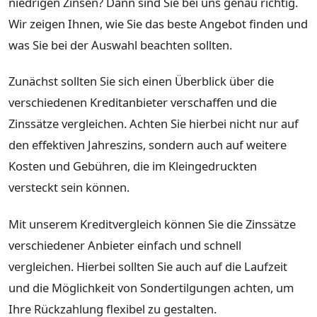
niedrigen Zinsen? Dann sind Sie bei uns genau richtig.
Wir zeigen Ihnen, wie Sie das beste Angebot finden und
was Sie bei der Auswahl beachten sollten.
Zunächst sollten Sie sich einen Überblick über die
verschiedenen Kreditanbieter verschaffen und die
Zinssätze vergleichen. Achten Sie hierbei nicht nur auf
den effektiven Jahreszins, sondern auch auf weitere
Kosten und Gebühren, die im Kleingedruckten
versteckt sein können.
Mit unserem Kreditvergleich können Sie die Zinssätze
verschiedener Anbieter einfach und schnell
vergleichen. Hierbei sollten Sie auch auf die Laufzeit
und die Möglichkeit von Sondertilgungen achten, um
Ihre Rückzahlung flexibel zu gestalten.