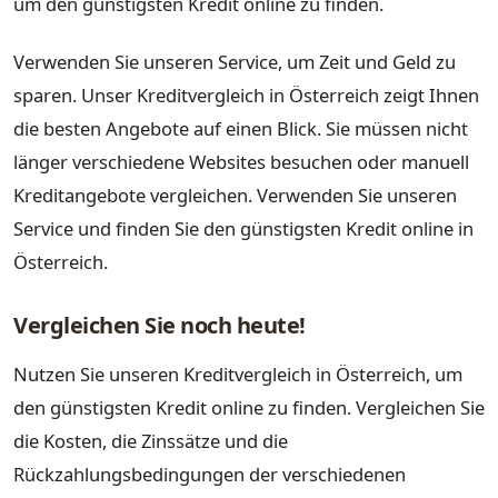
um den günstigsten Kredit online zu finden.
Verwenden Sie unseren Service, um Zeit und Geld zu
sparen. Unser Kreditvergleich in Österreich zeigt Ihnen
die besten Angebote auf einen Blick. Sie müssen nicht
länger verschiedene Websites besuchen oder manuell
Kreditangebote vergleichen. Verwenden Sie unseren
Service und finden Sie den günstigsten Kredit online in
Österreich.
Vergleichen Sie noch heute!
Nutzen Sie unseren Kreditvergleich in Österreich, um
den günstigsten Kredit online zu finden. Vergleichen Sie
die Kosten, die Zinssätze und die
Rückzahlungsbedingungen der verschiedenen