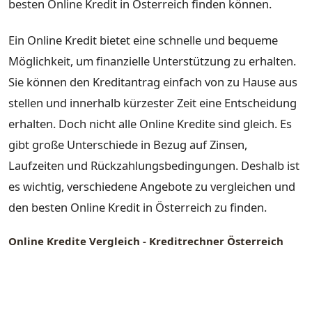
besten Online Kredit in Österreich finden können.
Ein Online Kredit bietet eine schnelle und bequeme
Möglichkeit, um finanzielle Unterstützung zu erhalten.
Sie können den Kreditantrag einfach von zu Hause aus
stellen und innerhalb kürzester Zeit eine Entscheidung
erhalten. Doch nicht alle Online Kredite sind gleich. Es
gibt große Unterschiede in Bezug auf Zinsen,
Laufzeiten und Rückzahlungsbedingungen. Deshalb ist
es wichtig, verschiedene Angebote zu vergleichen und
den besten Online Kredit in Österreich zu finden.
Online Kredite Vergleich - Kreditrechner Österreich