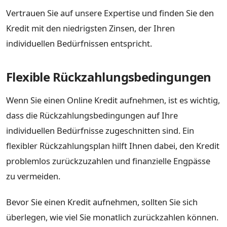
Vertrauen Sie auf unsere Expertise und finden Sie den
Kredit mit den niedrigsten Zinsen, der Ihren
individuellen Bedürfnissen entspricht.
Flexible Rückzahlungsbedingungen
Wenn Sie einen Online Kredit aufnehmen, ist es wichtig,
dass die Rückzahlungsbedingungen auf Ihre
individuellen Bedürfnisse zugeschnitten sind. Ein
flexibler Rückzahlungsplan hilft Ihnen dabei, den Kredit
problemlos zurückzuzahlen und finanzielle Engpässe
zu vermeiden.
Bevor Sie einen Kredit aufnehmen, sollten Sie sich
überlegen, wie viel Sie monatlich zurückzahlen können.