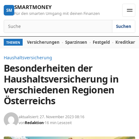
Skip to content
SMARTMONEY
SM
Für den smarten Umgang mit deinen Finanzen
Men
Suchen
Search for:
Versicherungen
Sparzinsen
Festgeld
Kreditkart
THEMEN
Haushaltsversicherung
Besonderheiten der
Haushaltsversicherung in
verschiedenen Regionen
Österreichs
aktualisiert: 27. November 2023 08:16
von
Redaktion
16 min Lesezeit