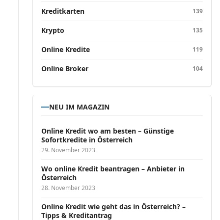
Kreditkarten
139
Krypto
135
Online Kredite
119
Online Broker
104
NEU IM MAGAZIN
Online Kredit wo am besten – Günstige
Sofortkredite in Österreich
29. November 2023
Wo online Kredit beantragen – Anbieter in
Österreich
28. November 2023
Online Kredit wie geht das in Österreich? –
Tipps & Kreditantrag