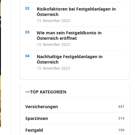
Risikofaktoren bei Festgeldanlagen in
Österreich
13. November 2023
Wie man sein Festgeldkonto in
Österreich eröffnet
13. November 2023
Nachhaltige Festgeldanlagen in
Österreich
13. November 2023
TOP KATEGORIEN
Versicherungen
447
Sparzinsen
314
Festgeld
199