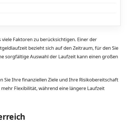
 viele Faktoren zu berücksichtigen. Einer der
stgeldlaufzeit bezieht sich auf den Zeitraum, für den Sie
ne sorgfältige Auswahl der Laufzeit kann einen großen
n Sie Ihre finanziellen Ziele und Ihre Risikobereitschaft
 mehr Flexibilität, während eine längere Laufzeit
erreich