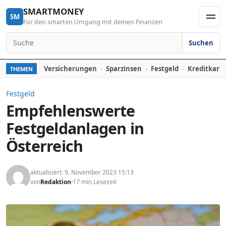
Skip to content
SMARTMONEY
SM
Für den smarten Umgang mit deinen Finanzen
Men
Suchen
Search for:
Versicherungen
Sparzinsen
Festgeld
Kreditkart
THEMEN
Festgeld
Empfehlenswerte
Festgeldanlagen in
Österreich
aktualisiert: 9. November 2023 15:13
von
Redaktion
17 min Lesezeit