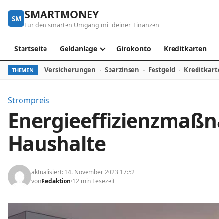
Skip to content
SMARTMONEY
SM
Für den smarten Umgang mit deinen Finanzen
Startseite
Geldanlage
Girokonto
Kreditkarten
Versicherungen
Sparzinsen
Festgeld
Kreditkart
THEMEN
Strompreis
Energieeffizienzmaß
Haushalte
aktualisiert: 14. November 2023 17:52
von
Redaktion
12 min Lesezeit