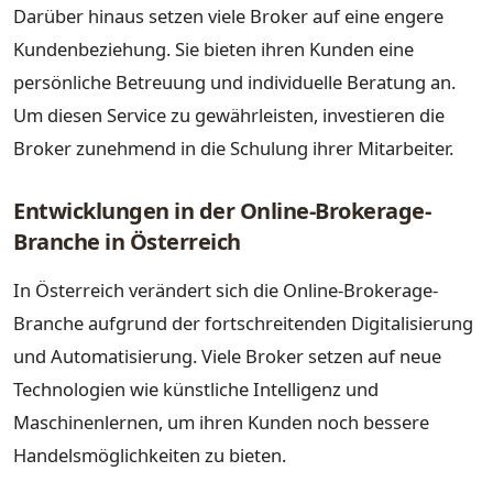
Darüber hinaus setzen viele Broker auf eine engere
Kundenbeziehung. Sie bieten ihren Kunden eine
persönliche Betreuung und individuelle Beratung an.
Um diesen Service zu gewährleisten, investieren die
Broker zunehmend in die Schulung ihrer Mitarbeiter.
Entwicklungen in der Online-Brokerage-
Branche in Österreich
In Österreich verändert sich die Online-Brokerage-
Branche aufgrund der fortschreitenden Digitalisierung
und Automatisierung. Viele Broker setzen auf neue
Technologien wie künstliche Intelligenz und
Maschinenlernen, um ihren Kunden noch bessere
Handelsmöglichkeiten zu bieten.