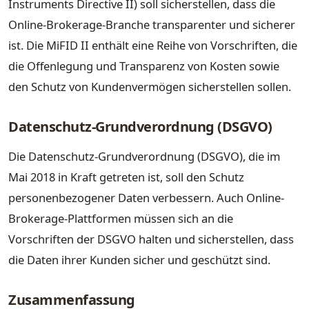
Instruments Directive II) soll sicherstellen, dass die
Online-Brokerage-Branche transparenter und sicherer
ist. Die MiFID II enthält eine Reihe von Vorschriften, die
die Offenlegung und Transparenz von Kosten sowie
den Schutz von Kundenvermögen sicherstellen sollen.
Datenschutz-Grundverordnung (DSGVO)
Die Datenschutz-Grundverordnung (DSGVO), die im
Mai 2018 in Kraft getreten ist, soll den Schutz
personenbezogener Daten verbessern. Auch Online-
Brokerage-Plattformen müssen sich an die
Vorschriften der DSGVO halten und sicherstellen, dass
die Daten ihrer Kunden sicher und geschützt sind.
Zusammenfassung