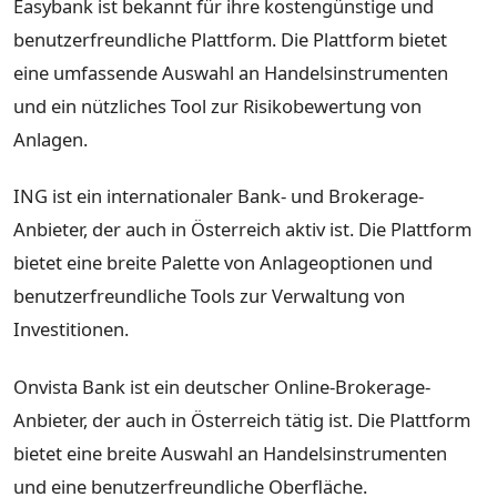
Easybank ist bekannt für ihre kostengünstige und
benutzerfreundliche Plattform. Die Plattform bietet
eine umfassende Auswahl an Handelsinstrumenten
und ein nützliches Tool zur Risikobewertung von
Anlagen.
ING ist ein internationaler Bank- und Brokerage-
Anbieter, der auch in Österreich aktiv ist. Die Plattform
bietet eine breite Palette von Anlageoptionen und
benutzerfreundliche Tools zur Verwaltung von
Investitionen.
Onvista Bank ist ein deutscher Online-Brokerage-
Anbieter, der auch in Österreich tätig ist. Die Plattform
bietet eine breite Auswahl an Handelsinstrumenten
und eine benutzerfreundliche Oberfläche.