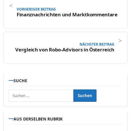
VORHERIGER BEITRAG
Finanznachrichten und Marktkommentare
NÄCHSTER BEITRAG
Vergleich von Robo-Advisors in Österreich
SUCHE
Suchen nach:
AUS DERSELBEN RUBRIK