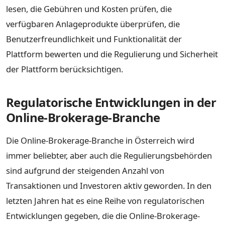
lesen, die Gebühren und Kosten prüfen, die
verfügbaren Anlageprodukte überprüfen, die
Benutzerfreundlichkeit und Funktionalität der
Plattform bewerten und die Regulierung und Sicherheit
der Plattform berücksichtigen.
Regulatorische Entwicklungen in der
Online-Brokerage-Branche
Die Online-Brokerage-Branche in Österreich wird
immer beliebter, aber auch die Regulierungsbehörden
sind aufgrund der steigenden Anzahl von
Transaktionen und Investoren aktiv geworden. In den
letzten Jahren hat es eine Reihe von regulatorischen
Entwicklungen gegeben, die die Online-Brokerage-