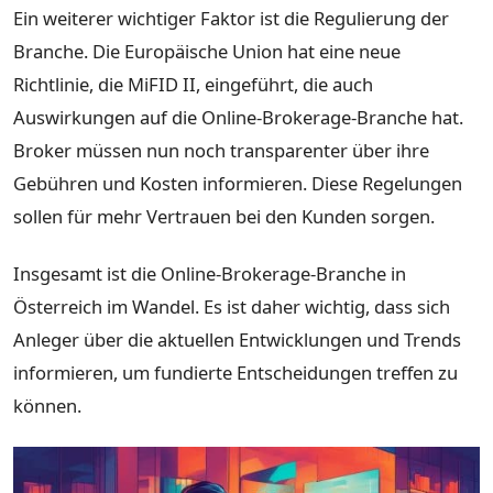
Ein weiterer wichtiger Faktor ist die Regulierung der
Branche. Die Europäische Union hat eine neue
Richtlinie, die MiFID II, eingeführt, die auch
Auswirkungen auf die Online-Brokerage-Branche hat.
Broker müssen nun noch transparenter über ihre
Gebühren und Kosten informieren. Diese Regelungen
sollen für mehr Vertrauen bei den Kunden sorgen.
Insgesamt ist die Online-Brokerage-Branche in
Österreich im Wandel. Es ist daher wichtig, dass sich
Anleger über die aktuellen Entwicklungen und Trends
informieren, um fundierte Entscheidungen treffen zu
können.