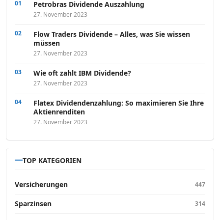
Petrobras Dividende Auszahlung
27. November 2023
Flow Traders Dividende – Alles, was Sie wissen
müssen
27. November 2023
Wie oft zahlt IBM Dividende?
27. November 2023
Flatex Dividendenzahlung: So maximieren Sie Ihre
Aktienrenditen
27. November 2023
TOP KATEGORIEN
Versicherungen
447
Sparzinsen
314