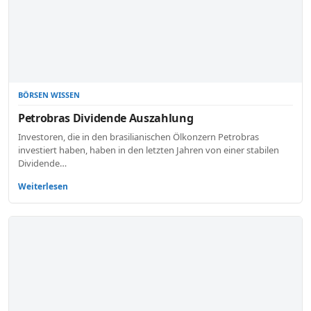
BÖRSEN WISSEN
Petrobras Dividende Auszahlung
Investoren, die in den brasilianischen Ölkonzern Petrobras
investiert haben, haben in den letzten Jahren von einer stabilen
Dividende…
Weiterlesen