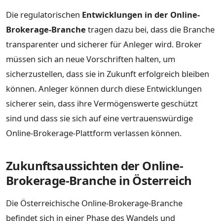
Die regulatorischen
Entwicklungen in der Online-
Brokerage-Branche
tragen dazu bei, dass die Branche
transparenter und sicherer für Anleger wird. Broker
müssen sich an neue Vorschriften halten, um
sicherzustellen, dass sie in Zukunft erfolgreich bleiben
können. Anleger können durch diese Entwicklungen
sicherer sein, dass ihre Vermögenswerte geschützt
sind und dass sie sich auf eine vertrauenswürdige
Online-Brokerage-Plattform verlassen können.
Zukunftsaussichten der Online-
Brokerage-Branche in Österreich
Die Österreichische Online-Brokerage-Branche
befindet sich in einer Phase des Wandels und