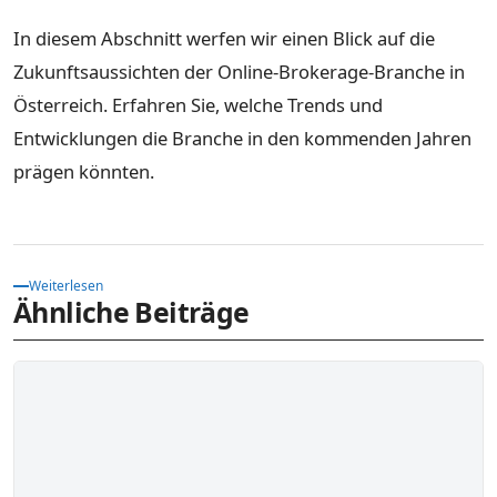
In diesem Abschnitt werfen wir einen Blick auf die
Zukunftsaussichten der Online-Brokerage-Branche in
Österreich. Erfahren Sie, welche Trends und
Entwicklungen die Branche in den kommenden Jahren
prägen könnten.
Weiterlesen
Ähnliche Beiträge