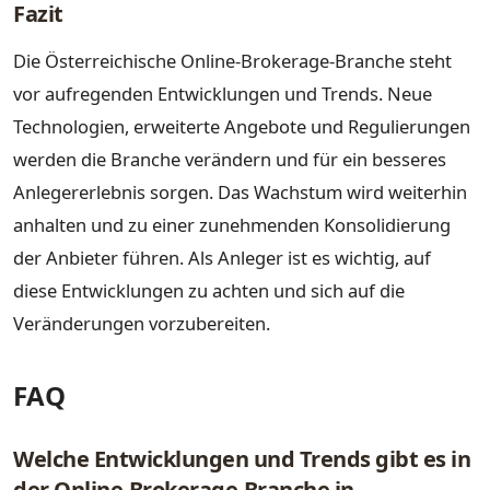
Fazit
Die Österreichische Online-Brokerage-Branche steht
vor aufregenden Entwicklungen und Trends. Neue
Technologien, erweiterte Angebote und Regulierungen
werden die Branche verändern und für ein besseres
Anlegererlebnis sorgen. Das Wachstum wird weiterhin
anhalten und zu einer zunehmenden Konsolidierung
der Anbieter führen. Als Anleger ist es wichtig, auf
diese Entwicklungen zu achten und sich auf die
Veränderungen vorzubereiten.
FAQ
Welche Entwicklungen und Trends gibt es in
der Online-Brokerage-Branche in