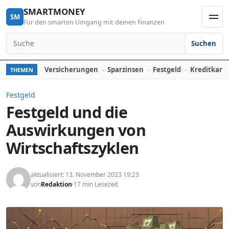
Skip to content
SMARTMONEY
SM
Für den smarten Umgang mit deinen Finanzen
Men
Suchen
Search for:
Versicherungen
Sparzinsen
Festgeld
Kreditkart
THEMEN
Festgeld
Festgeld und die
Auswirkungen von
Wirtschaftszyklen
aktualisiert: 13. November 2023 19:23
von
Redaktion
17 min Lesezeit