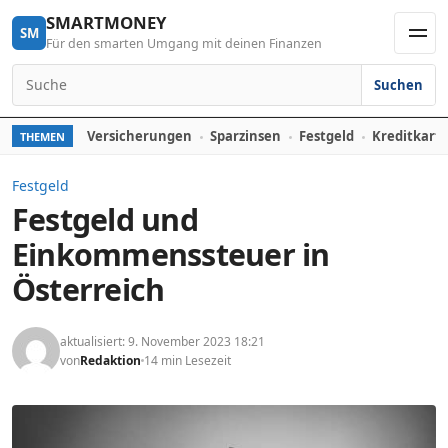
Skip to content
SMARTMONEY
SM
Für den smarten Umgang mit deinen Finanzen
Men
Suchen
Search for:
Versicherungen
Sparzinsen
Festgeld
Kreditkart
THEMEN
Festgeld
Festgeld und
Einkommenssteuer in
Österreich
aktualisiert: 9. November 2023 18:21
von
Redaktion
14 min Lesezeit