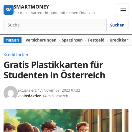
Skip to content
SMARTMONEY
SM
Für den smarten Umgang mit deinen Finanzen
Men
Suchen
Search for:
Versicherungen
Sparzinsen
Festgeld
Kreditkart
THEMEN
Kreditkarten
Gratis Plastikkarten für
Studenten in Österreich
aktualisiert: 17. November 2023 07:32
von
Redaktion
14 min Lesezeit