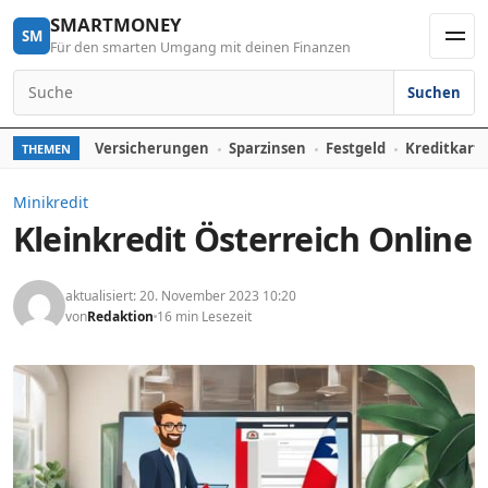
Skip to content
SMARTMONEY
SM
Für den smarten Umgang mit deinen Finanzen
Men
Suchen
Search for:
Versicherungen
Sparzinsen
Festgeld
Kreditkart
THEMEN
Minikredit
Kleinkredit Österreich Online
aktualisiert: 20. November 2023 10:20
von
Redaktion
16 min Lesezeit