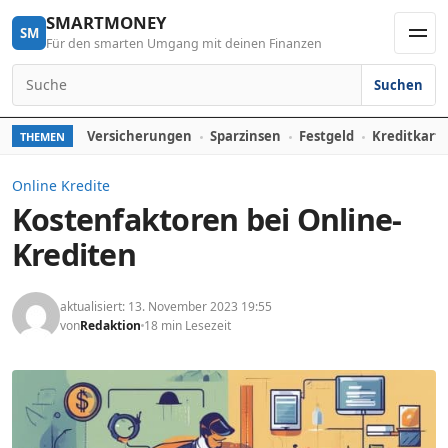
Skip to content
SMARTMONEY
SM
Für den smarten Umgang mit deinen Finanzen
Men
Suchen
Search for:
Versicherungen
Sparzinsen
Festgeld
Kreditkart
THEMEN
Online Kredite
Kostenfaktoren bei Online-
Krediten
aktualisiert: 13. November 2023 19:55
von
Redaktion
18 min Lesezeit