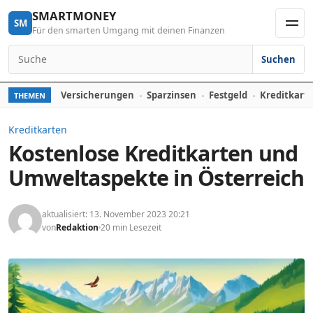
Skip to content
SMARTMONEY
SM
Für den smarten Umgang mit deinen Finanzen
Men
Suchen
Search for:
Versicherungen
Sparzinsen
Festgeld
Kreditkart
THEMEN
Kreditkarten
Kostenlose Kreditkarten und
Umweltaspekte in Österreich
aktualisiert: 13. November 2023 20:21
von
Redaktion
20 min Lesezeit