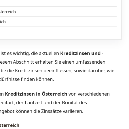
terreich
ich
t es wichtig, die aktuellen
Kreditzinsen und -
iesem Abschnitt erhalten Sie einen umfassenden
ie die Kreditzinsen beeinflussen, sowie darüber, wie
edürfnisse finden können.
len
Kreditzinsen in Österreich
von verschiedenen
ditart, der Laufzeit und der Bonität des
ngebot können die Zinssätze variieren.
sterreich