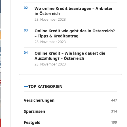
Wo online Kredit beantragen – Anbieter
in Österreich
28. November 2023
Online Kredit wie geht das in Österreich?
– Tipps & Kreditantrag
28. November 2023
Online Kredit – Wie lange dauert die
Auszahlung? – Österreich
28. November 2023
TOP KATEGORIEN
Versicherungen
447
Sparzinsen
314
Festgeld
199