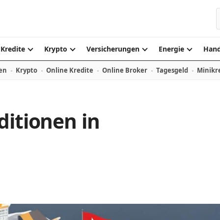
S
Kredite
Krypto
Versicherungen
Energie
Hand
en
Krypto
Online Kredite
Online Broker
Tagesgeld
Minikr
ditionen in