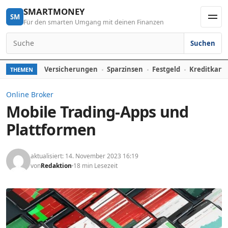
Skip to content
SMARTMONEY
SM
Für den smarten Umgang mit deinen Finanzen
Men
Suchen
Search for:
Versicherungen
Sparzinsen
Festgeld
Kreditkart
THEMEN
Online Broker
Mobile Trading-Apps und
Plattformen
aktualisiert: 14. November 2023 16:19
von
Redaktion
18 min Lesezeit