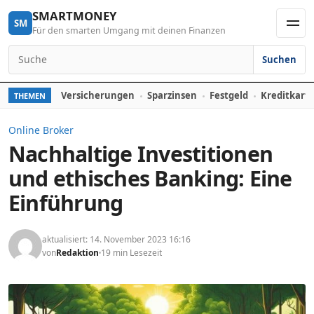
Skip to content
SMARTMONEY
SM
Für den smarten Umgang mit deinen Finanzen
Men
Suchen
Search for:
Versicherungen
Sparzinsen
Festgeld
Kreditkart
THEMEN
Online Broker
Nachhaltige Investitionen
und ethisches Banking: Eine
Einführung
aktualisiert: 14. November 2023 16:16
von
Redaktion
19 min Lesezeit