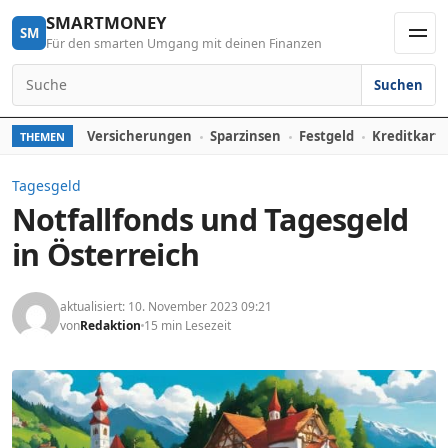
Skip to content
SMARTMONEY
SM
Für den smarten Umgang mit deinen Finanzen
Men
Suchen
Search for:
Versicherungen
Sparzinsen
Festgeld
Kreditkart
THEMEN
Tagesgeld
Notfallfonds und Tagesgeld
in Österreich
aktualisiert: 10. November 2023 09:21
von
Redaktion
15 min Lesezeit