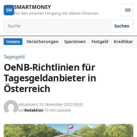
Skip to content
SMARTMONEY
SM
Für den smarten Umgang mit deinen Finanzen
Men
Suchen
Search for:
Versicherungen
Sparzinsen
Festgeld
Kreditkart
THEMEN
Tagesgeld
OeNB-Richtlinien für
Tagesgeldanbieter in
Österreich
aktualisiert: 10. November 2023 08:02
von
Redaktion
13 min Lesezeit