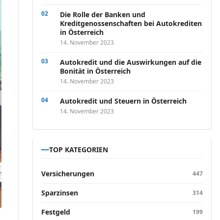
Die Rolle der Banken und
Kreditgenossenschaften bei Autokrediten
in Österreich
14. November 2023
Autokredit und die Auswirkungen auf die
Bonität in Österreich
14. November 2023
Autokredit und Steuern in Österreich
14. November 2023
TOP KATEGORIEN
Versicherungen
447
Sparzinsen
314
Festgeld
199