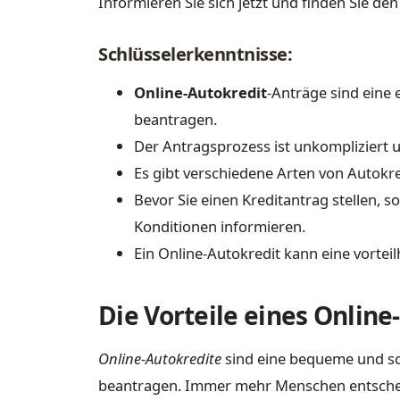
Informieren Sie sich jetzt und finden Sie de
Schlüsselerkenntnisse:
Online-Autokredit
-Anträge sind eine 
beantragen.
Der Antragsprozess ist unkompliziert
Es gibt verschiedene Arten von Autokred
Bevor Sie einen Kreditantrag stellen, s
Konditionen informieren.
Ein Online-Autokredit kann eine vorteil
Die Vorteile eines Online
Online-Autokredite
sind eine bequeme und sc
beantragen. Immer mehr Menschen entscheid