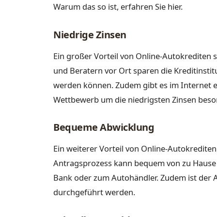
Warum das so ist, erfahren Sie hier.
Niedrige Zinsen
Ein großer Vorteil von Online-Autokrediten s
und Beratern vor Ort sparen die Kreditinsti
werden können. Zudem gibt es im Internet 
Wettbewerb um die niedrigsten Zinsen beson
Bequeme Abwicklung
Ein weiterer Vorteil von Online-Autokredit
Antragsprozess kann bequem von zu Hause a
Bank oder zum Autohändler. Zudem ist der A
durchgeführt werden.