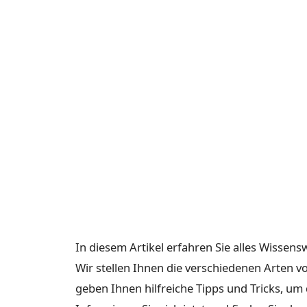
In diesem Artikel erfahren Sie alles Wissen
Wir stellen Ihnen die verschiedenen Arten vo
geben Ihnen hilfreiche Tipps und Tricks, um