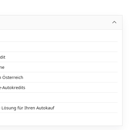
dit
ine
n Österreich
e-Autokredits
e Lösung für Ihren Autokauf