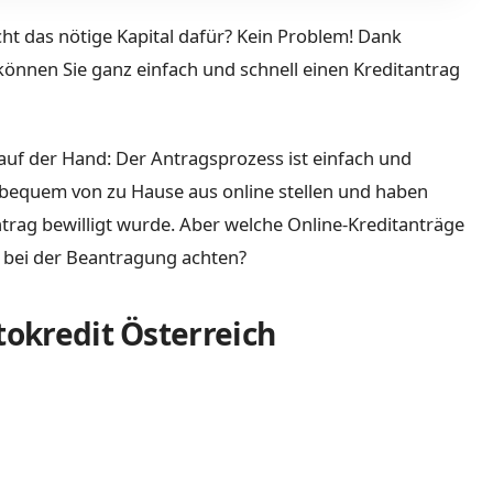
ht das nötige Kapital dafür? Kein Problem! Dank
können Sie ganz einfach und schnell einen Kreditantrag
 auf der Hand: Der Antragsprozess ist einfach und
 bequem von zu Hause aus online stellen und haben
ntrag bewilligt wurde. Aber welche Online-Kreditanträge
e bei der Beantragung achten?
tokredit Österreich