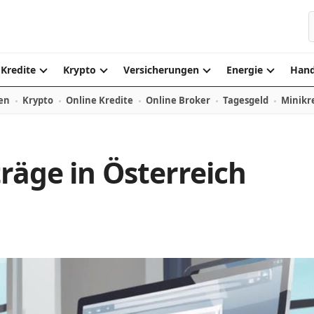
S
Kredite
Krypto
Versicherungen
Energie
Hand
en
Krypto
Online Kredite
Online Broker
Tagesgeld
Minikr
räge in Österreich