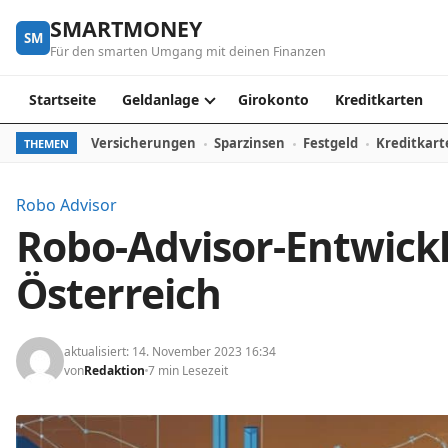
Skip to content
SMARTMONEY
SM
Für den smarten Umgang mit deinen Finanzen
Startseite
Geldanlage
Girokonto
Kreditkarten
Versicherungen
Sparzinsen
Festgeld
Kreditkart
THEMEN
Robo Advisor
Robo-Advisor-Entwick
Österreich
aktualisiert: 14. November 2023 16:34
von
Redaktion
7 min Lesezeit