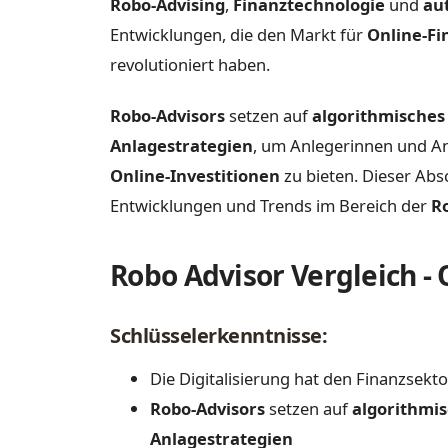
Robo-Advising
,
Finanztechnologie
und
au
Entwicklungen, die den Markt für
Online-F
revolutioniert haben.
Robo-Advisors
setzen auf
algorithmisches
Anlagestrategien
, um Anlegerinnen und Anl
Online-Investitionen
zu bieten. Dieser Abs
Entwicklungen und Trends im Bereich der
R
Robo Advisor Vergleich -
Schlüsselerkenntnisse:
Die Digitalisierung hat den Finanzsekto
Robo-Advisors
setzen auf
algorithmis
Anlagestrategien