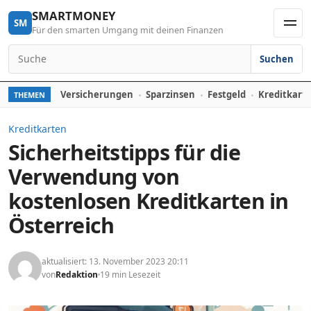
Skip to content
SMARTMONEY
SM
Für den smarten Umgang mit deinen Finanzen
Men
Suchen
Search for:
Versicherungen
Sparzinsen
Festgeld
Kreditkart
THEMEN
Kreditkarten
Sicherheitstipps für die
Verwendung von
kostenlosen Kreditkarten in
Österreich
aktualisiert: 13. November 2023 20:11
von
Redaktion
19 min Lesezeit