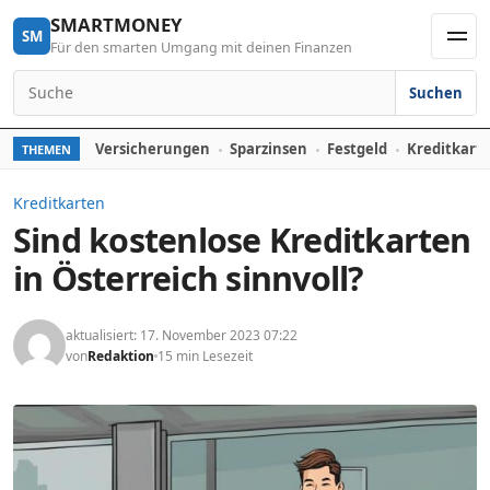
Skip to content
SMARTMONEY
SM
Für den smarten Umgang mit deinen Finanzen
Men
Suchen
Search for:
Versicherungen
Sparzinsen
Festgeld
Kreditkart
THEMEN
Kreditkarten
Sind kostenlose Kreditkarten
in Österreich sinnvoll?
aktualisiert: 17. November 2023 07:22
von
Redaktion
15 min Lesezeit