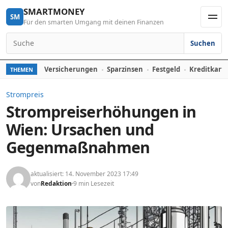
Skip to content
SMARTMONEY
SM
Für den smarten Umgang mit deinen Finanzen
Men
Suchen
Search for:
Versicherungen
Sparzinsen
Festgeld
Kreditkart
THEMEN
Strompreis
Strompreiserhöhungen in
Wien: Ursachen und
Gegenmaßnahmen
aktualisiert: 14. November 2023 17:49
von
Redaktion
9 min Lesezeit