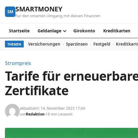
Skip to content
SMARTMONEY
SM
Für den smarten Umgang mit deinen Finanzen
Startseite
Geldanlage
Girokonto
Kreditkarten
Versicherungen
Sparzinsen
Festgeld
Kreditkart
THEMEN
Strompreis
Tarife für erneuerbar
Zertifikate
aktualisiert: 14. November 2023 17:44
von
Redaktion
18 min Lesezeit