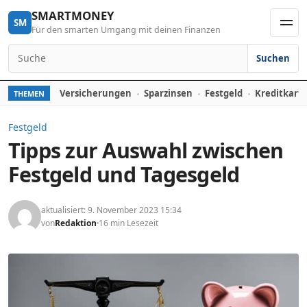
Skip to content
SMARTMONEY
SM
Für den smarten Umgang mit deinen Finanzen
Men
Suchen
Search for:
Versicherungen
Sparzinsen
Festgeld
Kreditkart
THEMEN
Festgeld
Tipps zur Auswahl zwischen
Festgeld und Tagesgeld
aktualisiert: 9. November 2023 15:34
von
Redaktion
16 min Lesezeit