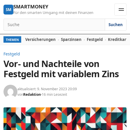
Skip to content
SMARTMONEY
SM
Für den smarten Umgang mit deinen Finanzen
Men
Suchen
Search for:
Versicherungen
Sparzinsen
Festgeld
Kreditkart
THEMEN
Festgeld
Vor- und Nachteile von
Festgeld mit variablem Zins
aktualisiert: 9. November 2023 20:09
von
Redaktion
16 min Lesezeit