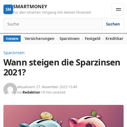
Skip to content
SMARTMONEY
SM
Für den smarten Umgang mit deinen Finanzen
Men
Suchen
Search for:
Versicherungen
Sparzinsen
Festgeld
Kreditkart
THEMEN
Sparzinsen
Wann steigen die Sparzinsen
2021?
aktualisiert: 27. November 2023 15:49
von
Redaktion
18 min Lesezeit