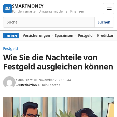
Skip to content
SMARTMONEY
SM
Für den smarten Umgang mit deinen Finanzen
Men
Suchen
Search for:
Versicherungen
Sparzinsen
Festgeld
Kreditkart
THEMEN
Festgeld
Wie Sie die Nachteile von
Festgeld ausgleichen können
aktualisiert: 10. November 2023 10:44
von
Redaktion
16 min Lesezeit