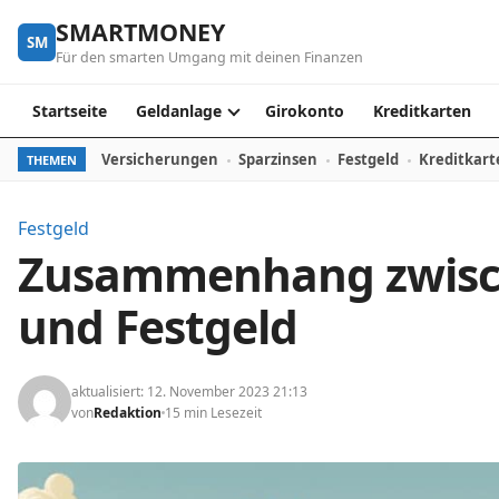
Skip to content
SMARTMONEY
SM
Für den smarten Umgang mit deinen Finanzen
Startseite
Geldanlage
Girokonto
Kreditkarten
Versicherungen
Sparzinsen
Festgeld
Kreditkart
THEMEN
Festgeld
Zusammenhang zwisc
und Festgeld
aktualisiert: 12. November 2023 21:13
von
Redaktion
15 min Lesezeit