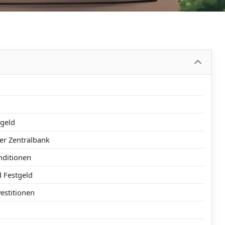
tgeld
er Zentralbank
nditionen
 Festgeld
estitionen