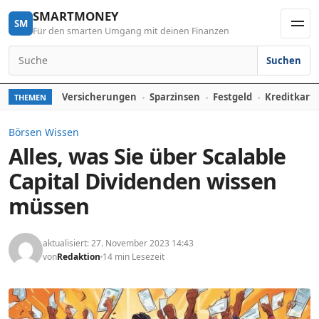
Skip to content
SMARTMONEY
SM
Für den smarten Umgang mit deinen Finanzen
Men
Suchen
Search for:
Versicherungen
Sparzinsen
Festgeld
Kreditkart
THEMEN
Börsen Wissen
Alles, was Sie über Scalable
Capital Dividenden wissen
müssen
aktualisiert: 27. November 2023 14:43
von
Redaktion
14 min Lesezeit