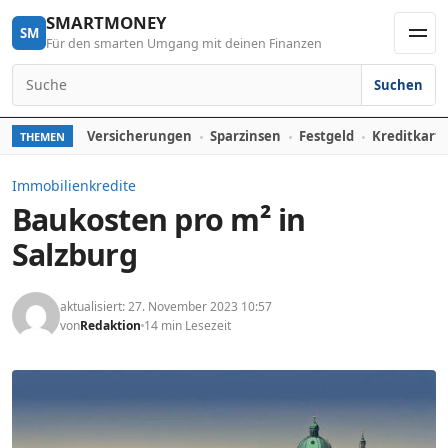
Skip to content
SMARTMONEY
SM
Für den smarten Umgang mit deinen Finanzen
Men
Suchen
Search for:
Versicherungen
Sparzinsen
Festgeld
Kreditkart
THEMEN
Immobilienkredite
Baukosten pro m² in
Salzburg
aktualisiert: 27. November 2023 10:57
von
Redaktion
14 min Lesezeit