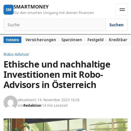
Skip to content
SMARTMONEY
SM
Für den smarten Umgang mit deinen Finanzen
Men
Suchen
Search for:
Versicherungen
Sparzinsen
Festgeld
Kreditkart
THEMEN
Robo Advisor
Ethische und nachhaltige
Investitionen mit Robo-
Advisors in Österreich
aktualisiert: 14. November 2023 16:26
von
Redaktion
14 min Lesezeit