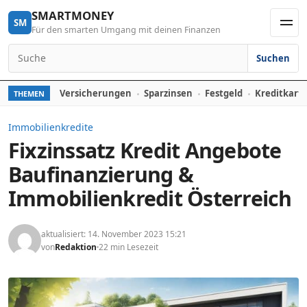
Skip to content
SMARTMONEY
SM
Für den smarten Umgang mit deinen Finanzen
Men
Suchen
Search for:
Versicherungen
Sparzinsen
Festgeld
Kreditkart
THEMEN
Immobilienkredite
Fixzinssatz Kredit Angebote
Baufinanzierung &
Immobilienkredit Österreich
aktualisiert: 14. November 2023 15:21
von
Redaktion
22 min Lesezeit