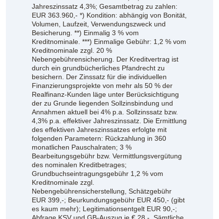
Jahreszinssatz 4,3%; Gesamtbetrag zu zahlen:
EUR 363.960,- *) Kondition: abhängig von Bonität,
Volumen, Laufzeit, Verwendungszweck und
Besicherung. **) Einmalig 3 % vom
Kreditnominale. ***) Einmalige Gebühr: 1,2 % vom
Kreditnominale zzgl. 20 %
Nebengebührensicherung. Der Kreditvertrag ist
durch ein grundbücherliches Pfandrecht zu
besichern. Der Zinssatz für die individuellen
Finanzierungsprojekte von mehr als 50 % der
Realfinanz-Kunden läge unter Berücksichtigung
der zu Grunde liegenden Sollzinsbindung und
Annahmen aktuell bei 4% p.a. Sollzinssatz bzw.
4,3% p.a. effektiver Jahreszinssatz. Die Ermittlung
des effektiven Jahreszinssatzes erfolgte mit
folgenden Parametern: Rückzahlung in 360
monatlichen Pauschalraten; 3 %
Bearbeitungsgebühr bzw. Vermittlungsvergütung
des nominalen Kreditbetrages;
Grundbuchseintragungsgebühr 1,2 % vom
Kreditnominale zzgl.
Nebengebührensicherstellung, Schätzgebühr
EUR 399,-; Beurkundungsgebühr EUR 450,- (gibt
es kaum mehr); Legitimationsentgelt EUR 90,-;
Abfrage KSV und GB-Auszug je € 28,-. Sämtliche