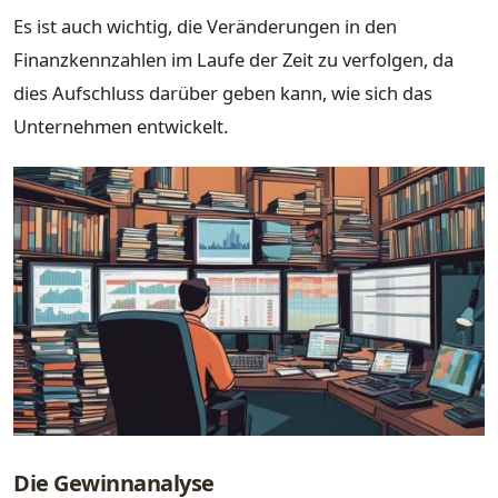
Es ist auch wichtig, die Veränderungen in den
Finanzkennzahlen im Laufe der Zeit zu verfolgen, da
dies Aufschluss darüber geben kann, wie sich das
Unternehmen entwickelt.
Die Gewinnanalyse