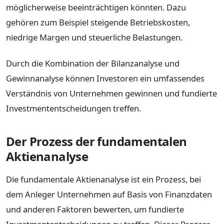
möglicherweise beeinträchtigen könnten. Dazu
gehören zum Beispiel steigende Betriebskosten,
niedrige Margen und steuerliche Belastungen.
Durch die Kombination der Bilanzanalyse und
Gewinnanalyse können Investoren ein umfassendes
Verständnis von Unternehmen gewinnen und fundierte
Investmententscheidungen treffen.
Der Prozess der fundamentalen
Aktienanalyse
Die fundamentale Aktienanalyse ist ein Prozess, bei
dem Anleger Unternehmen auf Basis von Finanzdaten
und anderen Faktoren bewerten, um fundierte