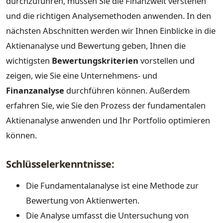
durchzuführen, müssen Sie die Finanzwelt verstehen
und die richtigen Analysemethoden anwenden. In den
nächsten Abschnitten werden wir Ihnen Einblicke in die
Aktienanalyse und Bewertung geben, Ihnen die
wichtigsten
Bewertungskriterien
vorstellen und
zeigen, wie Sie eine Unternehmens- und
Finanzanalyse
durchführen können. Außerdem
erfahren Sie, wie Sie den Prozess der fundamentalen
Aktienanalyse anwenden und Ihr Portfolio optimieren
können.
Schlüsselerkenntnisse:
Die Fundamentalanalyse ist eine Methode zur
Bewertung von Aktienwerten.
Die Analyse umfasst die Untersuchung von