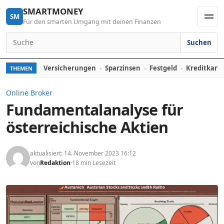
Skip to content
SMARTMONEY
SM
Für den smarten Umgang mit deinen Finanzen
Men
Suchen
Search for:
Versicherungen
Sparzinsen
Festgeld
Kreditkart
THEMEN
Online Broker
Fundamentalanalyse für
österreichische Aktien
aktualisiert: 14. November 2023 16:12
von
Redaktion
18 min Lesezeit