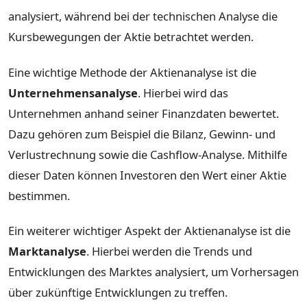
analysiert, während bei der technischen Analyse die
Kursbewegungen der Aktie betrachtet werden.
Eine wichtige Methode der Aktienanalyse ist die
Unternehmensanalyse
. Hierbei wird das
Unternehmen anhand seiner Finanzdaten bewertet.
Dazu gehören zum Beispiel die Bilanz, Gewinn- und
Verlustrechnung sowie die Cashflow-Analyse. Mithilfe
dieser Daten können Investoren den Wert einer Aktie
bestimmen.
Ein weiterer wichtiger Aspekt der Aktienanalyse ist die
Marktanalyse
. Hierbei werden die Trends und
Entwicklungen des Marktes analysiert, um Vorhersagen
über zukünftige Entwicklungen zu treffen.