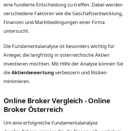
eine fundierte Entscheidung zu treffen. Dabei werden
verschiedene Faktoren wie die Geschäftsentwicklung,
Finanzen und Marktbedingungen einer Firma
untersucht.
Die Fundamentalanalyse ist besonders wichtig für
Anleger, die langfristig in österreichische Aktien
investieren möchten. Mit Hilfe der Analyse können Sie
die
Aktienbewertung
verbessern und Risiken
minimieren.
Online Broker Vergleich - Online
Broker Österreich
Um eine erfolgreiche Fundamentalanalyse