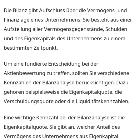
Die Bilanz gibt Aufschluss über die Vermögens- und
Finanzlage eines Unternehmens. Sie besteht aus einer
Aufstellung aller Vermögensgegenstände, Schulden
und des Eigenkapitals des Unternehmens zu einem
bestimmten Zeitpunkt.
Um eine fundierte Entscheidung bei der
Aktienbewertung zu treffen, sollten Sie verschiedene
Kennzahlen der Bilanzanalyse berücksichtigen. Dazu
gehören beispielsweise die Eigenkapitalquote, die
Verschuldungsquote oder die Liquiditätskennzahlen.
Eine wichtige Kennzahl bei der Bilanzanalyse ist die
Eigenkapitalquote. Sie gibt an, welcher Anteil des
Vermögens des Unternehmens aus Eigenkapital