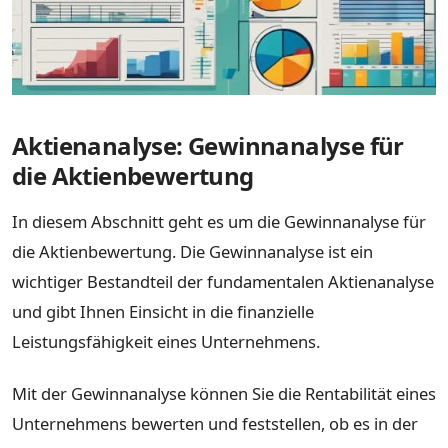
Aktienanalyse: Gewinnanalyse für
die Aktienbewertung
In diesem Abschnitt geht es um die Gewinnanalyse für
die Aktienbewertung. Die Gewinnanalyse ist ein
wichtiger Bestandteil der fundamentalen Aktienanalyse
und gibt Ihnen Einsicht in die finanzielle
Leistungsfähigkeit eines Unternehmens.
Mit der Gewinnanalyse können Sie die Rentabilität eines
Unternehmens bewerten und feststellen, ob es in der