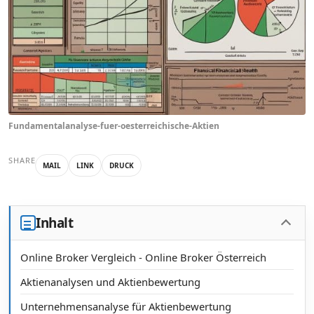
Fundamentalanalyse-fuer-oesterreichische-Aktien
SHARE
MAIL
LINK
DRUCK
Inhalt
Online Broker Vergleich - Online Broker Österreich
Aktienanalysen und Aktienbewertung
Unternehmensanalyse für Aktienbewertung