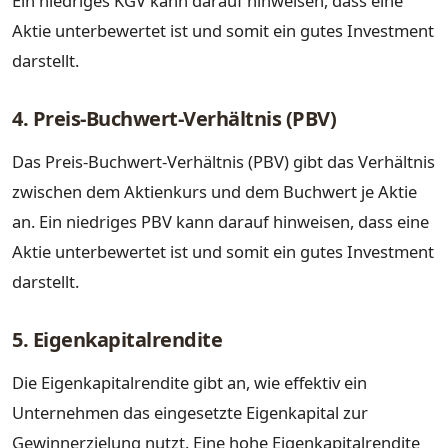
Ein niedriges KGV kann darauf hinweisen, dass eine
Aktie unterbewertet ist und somit ein gutes Investment
darstellt.
4. Preis-Buchwert-Verhältnis (PBV)
Das Preis-Buchwert-Verhältnis (PBV) gibt das Verhältnis
zwischen dem Aktienkurs und dem Buchwert je Aktie
an. Ein niedriges PBV kann darauf hinweisen, dass eine
Aktie unterbewertet ist und somit ein gutes Investment
darstellt.
5. Eigenkapitalrendite
Die Eigenkapitalrendite gibt an, wie effektiv ein
Unternehmen das eingesetzte Eigenkapital zur
Gewinnerzielung nutzt. Eine hohe Eigenkapitalrendite