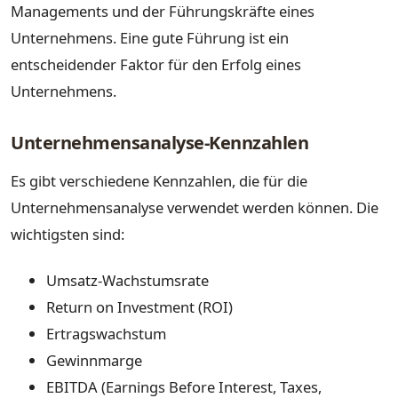
Managements und der Führungskräfte eines
Unternehmens. Eine gute Führung ist ein
entscheidender Faktor für den Erfolg eines
Unternehmens.
Unternehmensanalyse-Kennzahlen
Es gibt verschiedene Kennzahlen, die für die
Unternehmensanalyse verwendet werden können. Die
wichtigsten sind:
Umsatz-Wachstumsrate
Return on Investment (ROI)
Ertragswachstum
Gewinnmarge
EBITDA (Earnings Before Interest, Taxes,