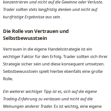
konzentrieren und nicht auf die Gewinne oder Verluste.
Trader sollten stets langfristig denken und nicht auf
kurzfristige Ergebnisse aus sein.
Die Rolle von Vertrauen und
Selbstbewusstsein
Vertrauen in die eigene Handelsstrategie ist ein
wichtiger Faktor für den Erfolg. Trader sollten sich ihrer
Strategie sicher sein und diese konsequent umsetzen.
Selbstbewusstsein spielt hierbei ebenfalls eine große
Rolle.
Ein weiterer wichtiger Tipp ist es, sich auf die eigene
Trading-Erfahrung zu verlassen und nicht auf die
Meinungen anderer Trader.
Es ist wichtig, eine eigene