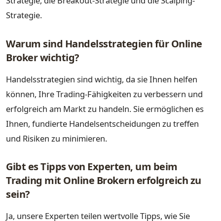
Strategie, die Breakout-Strategie und die Scalping-
Strategie.
Warum sind Handelsstrategien für Online
Broker wichtig?
Handelsstrategien sind wichtig, da sie Ihnen helfen
können, Ihre Trading-Fähigkeiten zu verbessern und
erfolgreich am Markt zu handeln. Sie ermöglichen es
Ihnen, fundierte Handelsentscheidungen zu treffen
und Risiken zu minimieren.
Gibt es Tipps von Experten, um beim
Trading mit Online Brokern erfolgreich zu
sein?
Ja, unsere Experten teilen wertvolle Tipps, wie Sie