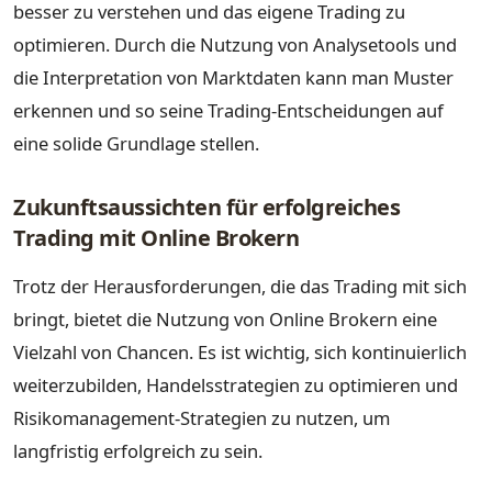
besser zu verstehen und das eigene Trading zu
optimieren. Durch die Nutzung von Analysetools und
die Interpretation von Marktdaten kann man Muster
erkennen und so seine Trading-Entscheidungen auf
eine solide Grundlage stellen.
Zukunftsaussichten für erfolgreiches
Trading mit Online Brokern
Trotz der Herausforderungen, die das Trading mit sich
bringt, bietet die Nutzung von Online Brokern eine
Vielzahl von Chancen. Es ist wichtig, sich kontinuierlich
weiterzubilden, Handelsstrategien zu optimieren und
Risikomanagement-Strategien zu nutzen, um
langfristig erfolgreich zu sein.