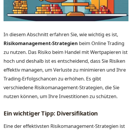
In diesem Abschnitt erfahren Sie, wie wichtig es ist,
Risikomanagement-Strategien
beim Online Trading
zu nutzen. Das Risiko beim Handel mit Wertpapieren ist
hoch und deshalb ist es entscheidend, dass Sie Risiken
effektiv managen, um Verluste zu minimieren und Ihre
Trading-Erfolgschancen zu erhöhen. Es gibt
verschiedene Risikomanagement-Strategien, die Sie
nutzen können, um Ihre Investitionen zu schützen.
Ein wichtiger Tipp: Diversifikation
Eine der effektivsten Risikomanagement-Strategien ist