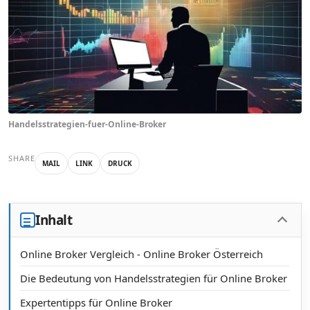
Handelsstrategien-fuer-Online-Broker
SHARE
MAIL
LINK
DRUCK
Inhalt
Online Broker Vergleich - Online Broker Österreich
Die Bedeutung von Handelsstrategien für Online Broker
Expertentipps für Online Broker