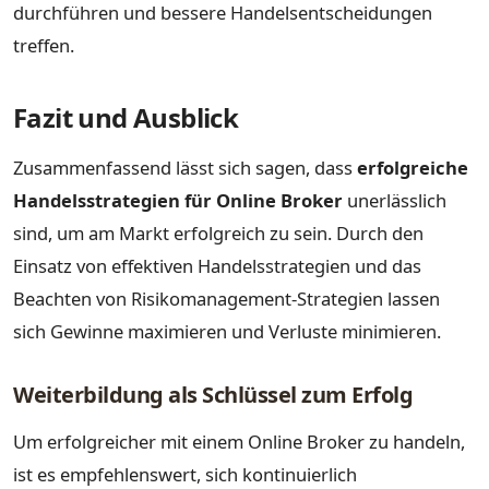
durchführen und bessere Handelsentscheidungen
treffen.
Fazit und Ausblick
Zusammenfassend lässt sich sagen, dass
erfolgreiche
Handelsstrategien für Online Broker
unerlässlich
sind, um am Markt erfolgreich zu sein. Durch den
Einsatz von effektiven Handelsstrategien und das
Beachten von Risikomanagement-Strategien lassen
sich Gewinne maximieren und Verluste minimieren.
Weiterbildung als Schlüssel zum Erfolg
Um erfolgreicher mit einem Online Broker zu handeln,
ist es empfehlenswert, sich kontinuierlich