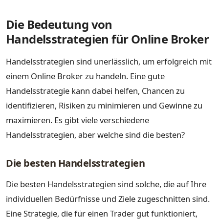
Die Bedeutung von
Handelsstrategien für Online Broker
Handelsstrategien sind unerlässlich, um erfolgreich mit
einem Online Broker zu handeln. Eine gute
Handelsstrategie kann dabei helfen, Chancen zu
identifizieren, Risiken zu minimieren und Gewinne zu
maximieren. Es gibt viele verschiedene
Handelsstrategien, aber welche sind die besten?
Die besten Handelsstrategien
Die besten Handelsstrategien sind solche, die auf Ihre
individuellen Bedürfnisse und Ziele zugeschnitten sind.
Eine Strategie, die für einen Trader gut funktioniert,