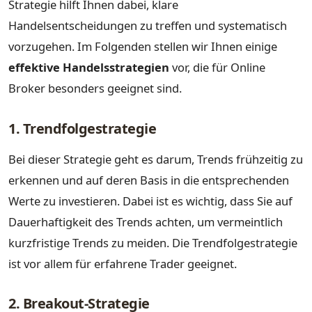
Strategie hilft Ihnen dabei, klare
Handelsentscheidungen zu treffen und systematisch
vorzugehen. Im Folgenden stellen wir Ihnen einige
effektive Handelsstrategien
vor, die für Online
Broker besonders geeignet sind.
1. Trendfolgestrategie
Bei dieser Strategie geht es darum, Trends frühzeitig zu
erkennen und auf deren Basis in die entsprechenden
Werte zu investieren. Dabei ist es wichtig, dass Sie auf
Dauerhaftigkeit des Trends achten, um vermeintlich
kurzfristige Trends zu meiden. Die Trendfolgestrategie
ist vor allem für erfahrene Trader geeignet.
2. Breakout-Strategie