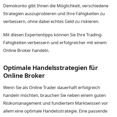
Demokonto gibt Ihnen die Möglichkeit, verschiedene
Strategien auszuprobieren und Ihre Fähigkeiten zu
verbessern, ohne dabei echtes Geld zu riskieren.
Mit diesen Expertentipps können Sie Ihre Trading-
Fähigkeiten verbessern und erfolgreicher mit einem
Online Broker handeln.
Optimale Handelsstrategien für
Online Broker
Wenn Sie als Online Trader dauerhaft erfolgreich
handeln möchten, brauchen Sie neben einem guten
Risikomanagement und fundiertem Marktwissen vor
allem eine optimale Handelsstrategie. Eine passende