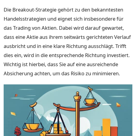
Die Breakout-Strategie gehört zu den bekanntesten
Handelsstrategien und eignet sich insbesondere für
das Trading von Aktien. Dabei wird darauf gewartet,
dass eine Aktie aus ihrem seitwärts gerichteten Verlauf
ausbricht und in eine klare Richtung ausschlägt. Trifft
dies ein, wird in die entsprechende Richtung investiert.
Wichtig ist hierbei, dass Sie auf eine ausreichende
Absicherung achten, um das Risiko zu minimieren.