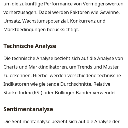
um die zukünftige Performance von Vermögenswerten
vorherzusagen. Dabei werden Faktoren wie Gewinne,
Umsatz, Wachstumspotenzial, Konkurrenz und
Marktbedingungen berücksichtigt.
Technische Analyse
Die technische Analyse bezieht sich auf die Analyse von
Charts und Marktindikatoren, um Trends und Muster
zu erkennen. Hierbei werden verschiedene technische
Indikatoren wie gleitende Durchschnitte, Relative
Stärke Index (RSI) oder Bollinger Bänder verwendet.
Sentimentanalyse
Die Sentimentanalyse bezieht sich auf die Analyse der