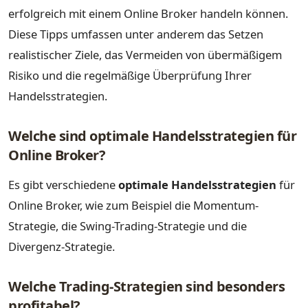
erfolgreich mit einem Online Broker handeln können.
Diese Tipps umfassen unter anderem das Setzen
realistischer Ziele, das Vermeiden von übermäßigem
Risiko und die regelmäßige Überprüfung Ihrer
Handelsstrategien.
Welche sind optimale Handelsstrategien für
Online Broker?
Es gibt verschiedene
optimale Handelsstrategien
für
Online Broker, wie zum Beispiel die Momentum-
Strategie, die Swing-Trading-Strategie und die
Divergenz-Strategie.
Welche Trading-Strategien sind besonders
profitabel?