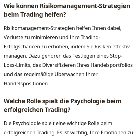
Wie können Risikomanagement-Strategien
beim Trading helfen?
Risikomanagement-Strategien helfen Ihnen dabei,
Verluste zu minimieren und Ihre Trading-
Erfolgschancen zu erhöhen, indem Sie Risiken effektiv
managen. Dazu gehören das Festlegen eines Stop-
Loss-Limits, das Diversifizieren Ihres Handelsportfolios
und das regelmäßige Überwachen Ihrer
Handelspositionen.
Welche Rolle spielt die Psychologie beim
erfolgreichen Trading?
Die Psychologie spielt eine wichtige Rolle beim
erfolgreichen Trading. Es ist wichtig, Ihre Emotionen zu