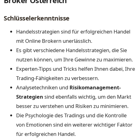
Broker Österreich
Schlüsselerkenntnisse
Handelsstrategien sind für erfolgreichen Handel
mit Online Brokern unerlässlich.
Es gibt verschiedene Handelsstrategien, die Sie
nutzen können, um Ihre Gewinne zu maximieren.
Experten-Tipps und Tricks helfen Ihnen dabei, Ihre
Trading-Fähigkeiten zu verbessern.
Analysetechniken und
Risikomanagement-
Strategien
sind ebenfalls wichtig, um den Markt
besser zu verstehen und Risiken zu minimieren.
Die Psychologie des Tradings und die Kontrolle
von Emotionen sind ein weiterer wichtiger Faktor
für erfolgreichen Handel.