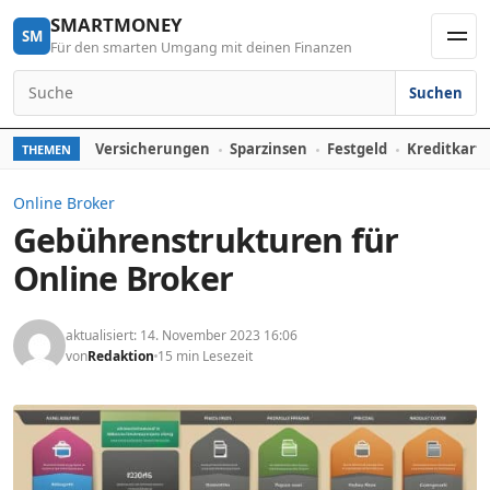
Skip to content
SMARTMONEY
SM
Für den smarten Umgang mit deinen Finanzen
Men
Suchen
Search for:
Versicherungen
Sparzinsen
Festgeld
Kreditkart
THEMEN
Online Broker
Gebührenstrukturen für
Online Broker
aktualisiert: 14. November 2023 16:06
von
Redaktion
15 min Lesezeit