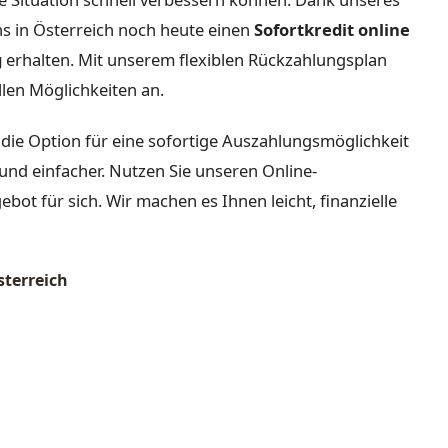
ns in Österreich noch heute einen
Sofortkredit online
g
erhalten. Mit unserem flexiblen Rückzahlungsplan
llen Möglichkeiten an.
die Option für eine sofortige Auszahlungsmöglichkeit
und einfacher. Nutzen Sie unseren Online-
bot für sich. Wir machen es Ihnen leicht, finanzielle
sterreich