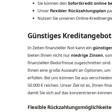
Sie können den
Sofortkredit online 
Unser
flexibler Rückzahlungsplan
pas
Nutzen Sie unseren Online-Kreditvergle
Günstiges Kreditangebot
In Zeiten finanzieller Not kann ein
günstige
bieten Ihnen nicht nur
niedrige Zinsen
, so
finanziellen Bedürfnisse zugeschnitten sind
Ihnen eine große Auswahl an Optionen, um I
erfüllen. Bei uns können Sie aus verschiede
50.000 € reichen. Unser Ziel ist es, Ihnen fi
damit Sie sich auf das konzentrieren können,
Flexible Rückzahlungsmöglichkeite