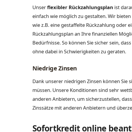
Unser
flexibler Rückzahlungsplan
ist dara
einfach wie möglich zu gestalten. Wir bieten
wie z.B. eine gestaffelte Rückzahlung oder e
Rückzahlungsplan an Ihre finanziellen Mögli
Bedürfnisse. So können Sie sicher sein, dass
ohne dabei in Schwierigkeiten zu geraten.
Niedrige Zinsen
Dank unserer niedrigen Zinsen können Sie sich
müssen. Unsere Konditionen sind sehr wettb
anderen Anbietern, um sicherzustellen, dass
Zinssätze mit anderen Anbietern und überze
Sofortkredit online bean