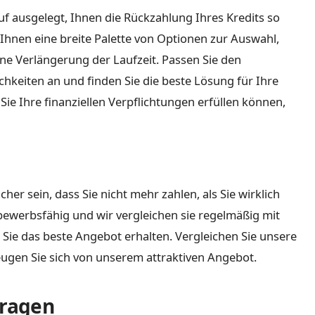
uf ausgelegt, Ihnen die Rückzahlung Ihres Kredits so
 Ihnen eine breite Palette von Optionen zur Auswahl,
ine Verlängerung der Laufzeit. Passen Sie den
chkeiten an und finden Sie die beste Lösung für Ihre
 Sie Ihre finanziellen Verpflichtungen erfüllen können,
er sein, dass Sie nicht mehr zahlen, als Sie wirklich
ewerbsfähig und wir vergleichen sie regelmäßig mit
 Sie das beste Angebot erhalten. Vergleichen Sie unsere
ugen Sie sich von unserem attraktiven Angebot.
tragen