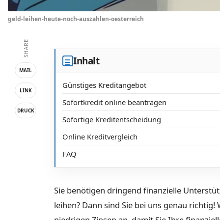
geld-leihen-heute-noch-auszahlen-oesterreich
SHARE
Inhalt
MAIL
Günstiges Kreditangebot
LINK
Sofortkredit online beantragen
DRUCK
Sofortige Kreditentscheidung
Online Kreditvergleich
FAQ
Sie benötigen dringend finanzielle Unterst
leihen? Dann sind Sie bei uns genau richtig!
niedrigen Zinsen an, damit Sie Ihre finanzie