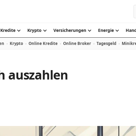
S
Kredite
Krypto
Versicherungen
Energie
Hand
en
Krypto
Online Kredite
Online Broker
Tagesgeld
Minikr
h auszahlen