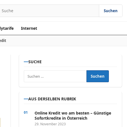
Suchen
earch for:
ytarife
Internet
edit
SUCHE
Suchen nach:
AUS DERSELBEN RUBRIK
Online Kredit wo am besten – Günstige
Sofortkredite in Österreich
29. November 2023