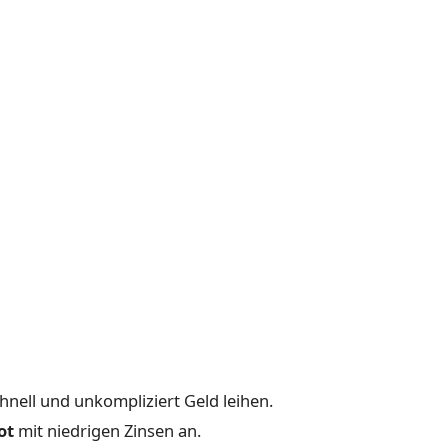
hnell und unkompliziert Geld leihen.
ot
mit niedrigen Zinsen an.