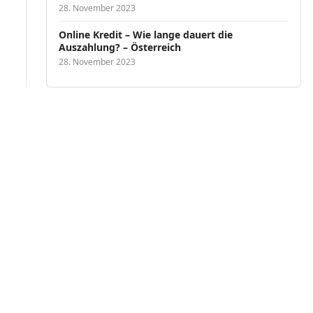
28. November 2023
Online Kredit – Wie lange dauert die
Auszahlung? – Österreich
28. November 2023