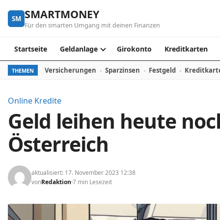
Skip to content
SMARTMONEY
SM
Für den smarten Umgang mit deinen Finanzen
Startseite
Geldanlage
Girokonto
Kreditkarten
Versicherungen
Sparzinsen
Festgeld
Kreditkart
THEMEN
Online Kredite
Geld leihen heute noc
Österreich
aktualisiert: 17. November 2023 12:38
von
Redaktion
7 min Lesezeit