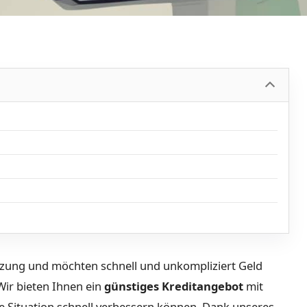
ützung und möchten schnell und unkompliziert Geld
 Wir bieten Ihnen ein
günstiges Kreditangebot
mit
lle Situation schnell verbessern können. Dank unseres