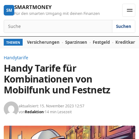
Skip to content
SMARTMONEY
SM
Für den smarten Umgang mit deinen Finanzen
Men
Suchen
Search for:
Versicherungen
Sparzinsen
Festgeld
Kreditkart
THEMEN
Handytarife
Handy Tarife für
Kombinationen von
Mobilfunk und Festnetz
aktualisiert: 15. November 2023 12:57
von
Redaktion
14 min Lesezeit