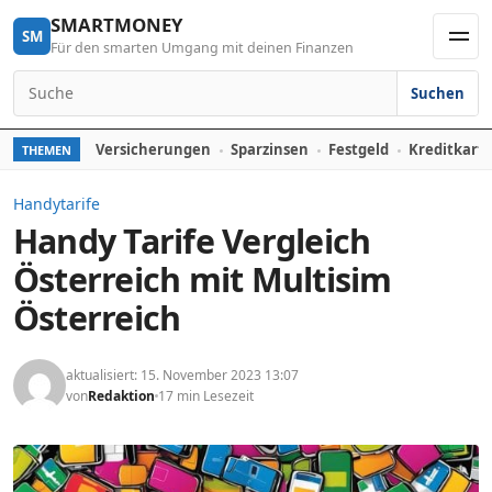
Skip to content
SMARTMONEY
SM
Für den smarten Umgang mit deinen Finanzen
Men
Suchen
Search for:
Versicherungen
Sparzinsen
Festgeld
Kreditkart
THEMEN
Handytarife
Handy Tarife Vergleich
Österreich mit Multisim
Österreich
aktualisiert: 15. November 2023 13:07
von
Redaktion
17 min Lesezeit