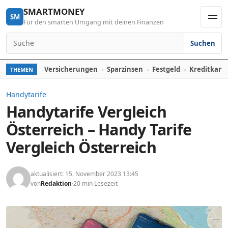
Skip to content
SMARTMONEY
SM
Für den smarten Umgang mit deinen Finanzen
Men
Suchen
Search for:
Versicherungen
Sparzinsen
Festgeld
Kreditkart
THEMEN
Handytarife
Handytarife Vergleich
Österreich – Handy Tarife
Vergleich Österreich
aktualisiert: 15. November 2023 13:45
von
Redaktion
20 min Lesezeit