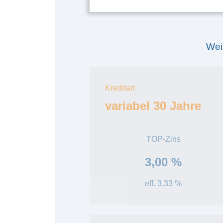
Wei
Kreditart
variabel 30 Jahre
TOP-Zins
3,00 %
eff. 3,33 %