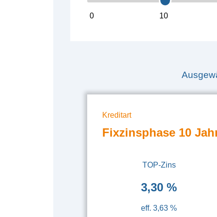
0
10
Ausgewä
Kreditart
Fixzinsphase 10 Jah
TOP-Zins
3,30 %
eff. 3,63 %