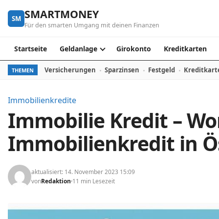
Skip to content
SMARTMONEY
SM
Für den smarten Umgang mit deinen Finanzen
Startseite
Geldanlage
Girokonto
Kreditkarten
Versicherungen
Sparzinsen
Festgeld
Kreditkart
THEMEN
Immobilienkredite
Immobilie Kredit – W
Immobilienkredit in Ö
aktualisiert: 14. November 2023 15:09
von
Redaktion
11 min Lesezeit