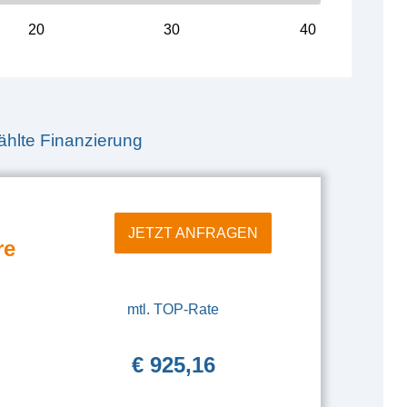
20
30
40
hlte Finanzierung
JETZT ANFRAGEN
re
mtl. TOP-Rate
€ 925,16