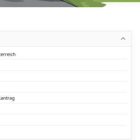
h
terreich
tantrag