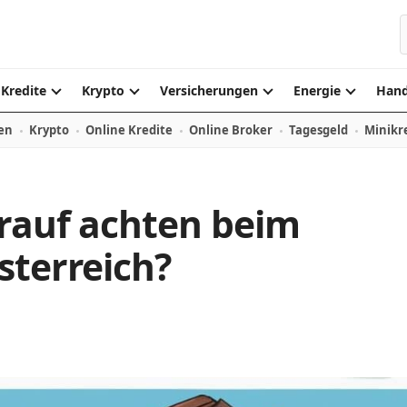
S
Kredite
Krypto
Versicherungen
Energie
Hand
en
Krypto
Online Kredite
Online Broker
Tagesgeld
Minikr
orauf achten beim
sterreich?