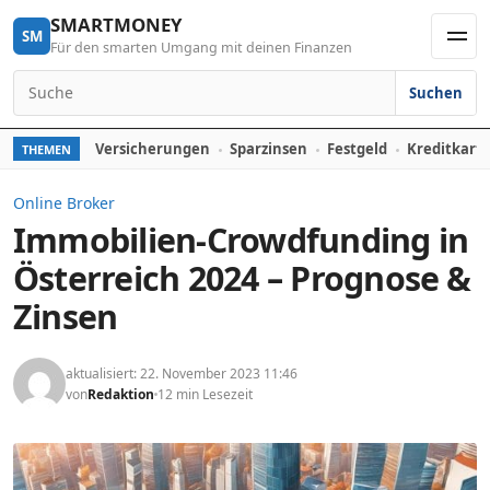
Skip to content
SMARTMONEY
SM
Für den smarten Umgang mit deinen Finanzen
Men
Suchen
Search for:
Versicherungen
Sparzinsen
Festgeld
Kreditkart
THEMEN
Online Broker
Immobilien-Crowdfunding in
Österreich 2024 – Prognose &
Zinsen
aktualisiert: 22. November 2023 11:46
von
Redaktion
12 min Lesezeit