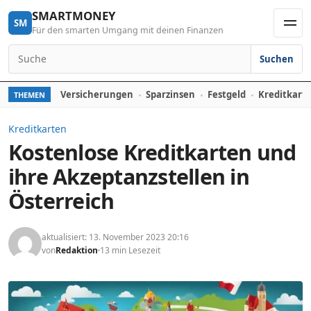
Skip to content
SMARTMONEY
SM
Für den smarten Umgang mit deinen Finanzen
Men
Suchen
Search for:
Versicherungen
Sparzinsen
Festgeld
Kreditkart
THEMEN
Kreditkarten
Kostenlose Kreditkarten und
ihre Akzeptanzstellen in
Österreich
aktualisiert: 13. November 2023 20:16
von
Redaktion
13 min Lesezeit