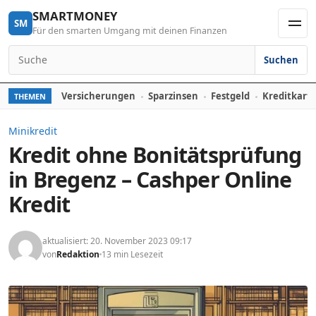
Skip to content
SMARTMONEY
SM
Für den smarten Umgang mit deinen Finanzen
Men
Suchen
Search for:
Versicherungen
Sparzinsen
Festgeld
Kreditkart
THEMEN
Minikredit
Kredit ohne Bonitätsprüfung
in Bregenz – Cashper Online
Kredit
aktualisiert: 20. November 2023 09:17
von
Redaktion
13 min Lesezeit