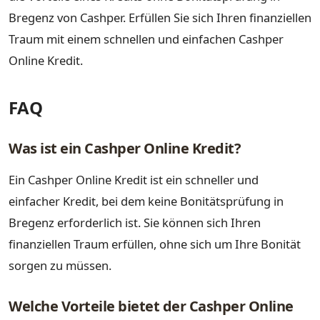
Bregenz von Cashper. Erfüllen Sie sich Ihren finanziellen
Traum mit einem schnellen und einfachen Cashper
Online Kredit.
FAQ
Was ist ein Cashper Online Kredit?
Ein Cashper Online Kredit ist ein schneller und
einfacher Kredit, bei dem keine Bonitätsprüfung in
Bregenz erforderlich ist. Sie können sich Ihren
finanziellen Traum erfüllen, ohne sich um Ihre Bonität
sorgen zu müssen.
Welche Vorteile bietet der Cashper Online