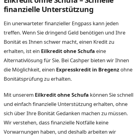
finanzielle Unterstützung
Ein unerwarteter finanzieller Engpass kann jeden
treffen. Wenn Sie dringend Geld benötigen und Ihre
Bonität es Ihnen schwer macht, einen Kredit zu
erhalten, ist ein
Eilkredit ohne Schufa
eine
Alternativlösung für Sie. Bei Cashper bieten wir Ihnen
die Möglichkeit, einen
Expresskredit in Bregenz
ohne
Bonitätsprüfung zu erhalten.
Mit unserem
Eilkredit ohne Schufa
können Sie schnell
und einfach finanzielle Unterstützung erhalten, ohne
sich über Ihre Bonität Gedanken machen zu müssen.
Wir verstehen, dass finanzielle Notfälle keine
Vorwarnungen haben, und deshalb arbeiten wir