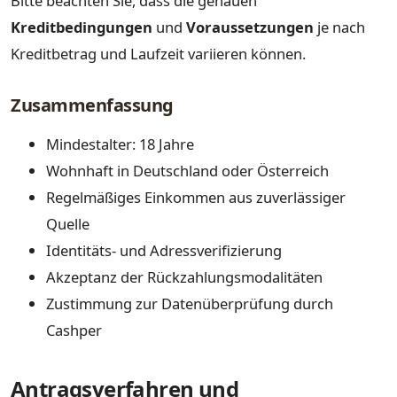
Bitte beachten Sie, dass die genauen
Kreditbedingungen
und
Voraussetzungen
je nach
Kreditbetrag und Laufzeit variieren können.
Zusammenfassung
Mindestalter: 18 Jahre
Wohnhaft in Deutschland oder Österreich
Regelmäßiges Einkommen aus zuverlässiger
Quelle
Identitäts- und Adressverifizierung
Akzeptanz der Rückzahlungsmodalitäten
Zustimmung zur Datenüberprüfung durch
Cashper
Antragsverfahren und