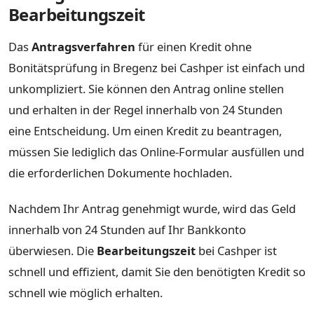
Bearbeitungszeit
Das
Antragsverfahren
für einen Kredit ohne
Bonitätsprüfung in Bregenz bei Cashper ist einfach und
unkompliziert. Sie können den Antrag online stellen
und erhalten in der Regel innerhalb von 24 Stunden
eine Entscheidung. Um einen Kredit zu beantragen,
müssen Sie lediglich das Online-Formular ausfüllen und
die erforderlichen Dokumente hochladen.
Nachdem Ihr Antrag genehmigt wurde, wird das Geld
innerhalb von 24 Stunden auf Ihr Bankkonto
überwiesen. Die
Bearbeitungszeit
bei Cashper ist
schnell und effizient, damit Sie den benötigten Kredit so
schnell wie möglich erhalten.