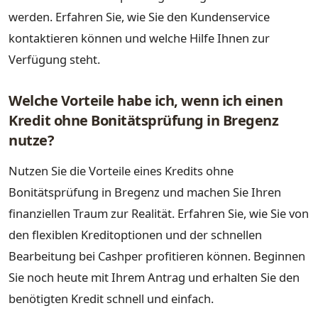
werden. Erfahren Sie, wie Sie den Kundenservice
kontaktieren können und welche Hilfe Ihnen zur
Verfügung steht.
Welche Vorteile habe ich, wenn ich einen
Kredit ohne Bonitätsprüfung in Bregenz
nutze?
Nutzen Sie die Vorteile eines Kredits ohne
Bonitätsprüfung in Bregenz und machen Sie Ihren
finanziellen Traum zur Realität. Erfahren Sie, wie Sie von
den flexiblen Kreditoptionen und der schnellen
Bearbeitung bei Cashper profitieren können. Beginnen
Sie noch heute mit Ihrem Antrag und erhalten Sie den
benötigten Kredit schnell und einfach.