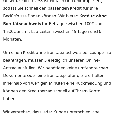
Unser Kreditprozess ist einfach und unkompliziert,
sodass Sie schnell den passenden Kredit für Ihre
Bedürfnisse finden können. Wir bieten
Kredite ohne
Bonitätsnachweis
für Beträge zwischen 100€ und
1.500€ an, mit Laufzeiten zwischen 15 Tagen und 6
Monaten.
Um einen Kredit ohne Bonitätsnachweis bei Cashper zu
beantragen, müssen Sie lediglich unseren Online-
Antrag ausfüllen. Wir benötigen keine umfangreichen
Dokumente oder eine Bonitätsprüfung. Sie erhalten
innerhalb von wenigen Minuten eine Rückmeldung und
können den Kreditbetrag schnell auf Ihrem Konto
haben.
Wir verstehen, dass jeder Kunde unterschiedliche