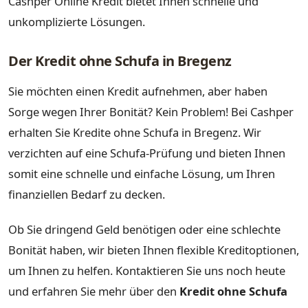
Cashper Online Kredit bietet Ihnen schnelle und
unkomplizierte Lösungen.
Der Kredit ohne Schufa in Bregenz
Sie möchten einen Kredit aufnehmen, aber haben
Sorge wegen Ihrer Bonität? Kein Problem! Bei Cashper
erhalten Sie Kredite ohne Schufa in Bregenz. Wir
verzichten auf eine Schufa-Prüfung und bieten Ihnen
somit eine schnelle und einfache Lösung, um Ihren
finanziellen Bedarf zu decken.
Ob Sie dringend Geld benötigen oder eine schlechte
Bonität haben, wir bieten Ihnen flexible Kreditoptionen,
um Ihnen zu helfen. Kontaktieren Sie uns noch heute
und erfahren Sie mehr über den
Kredit ohne Schufa