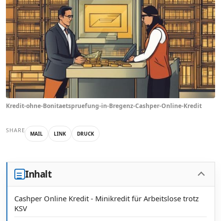
Kredit-ohne-Bonitaetspruefung-in-Bregenz-Cashper-Online-Kredit
SHARE
MAIL
LINK
DRUCK
Inhalt
Cashper Online Kredit - Minikredit für Arbeitslose trotz
KSV