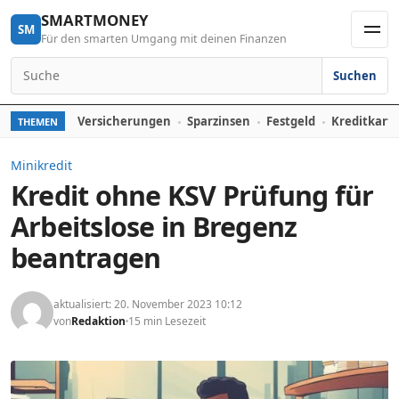
Skip to content
SMARTMONEY
SM
Für den smarten Umgang mit deinen Finanzen
Men
Suchen
Search for:
Versicherungen
Sparzinsen
Festgeld
Kreditkart
THEMEN
Minikredit
Kredit ohne KSV Prüfung für
Arbeitslose in Bregenz
beantragen
aktualisiert: 20. November 2023 10:12
von
Redaktion
15 min Lesezeit