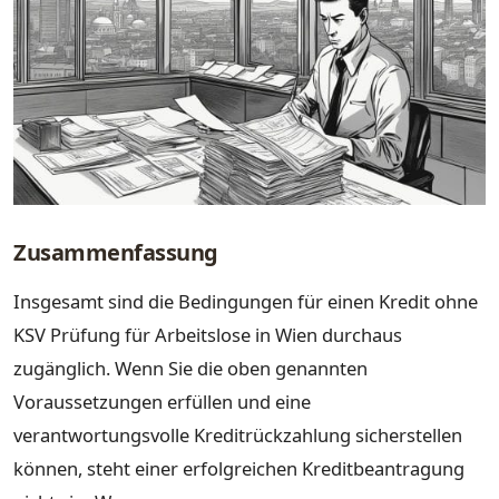
Zusammenfassung
Insgesamt sind die Bedingungen für einen Kredit ohne
KSV Prüfung für Arbeitslose in Wien durchaus
zugänglich. Wenn Sie die oben genannten
Voraussetzungen erfüllen und eine
verantwortungsvolle Kreditrückzahlung sicherstellen
können, steht einer erfolgreichen Kreditbeantragung