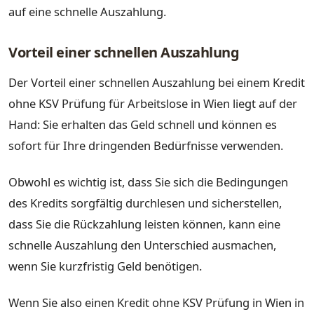
auf eine schnelle Auszahlung.
Vorteil einer schnellen Auszahlung
Der Vorteil einer schnellen Auszahlung bei einem Kredit
ohne KSV Prüfung für Arbeitslose in Wien liegt auf der
Hand: Sie erhalten das Geld schnell und können es
sofort für Ihre dringenden Bedürfnisse verwenden.
Obwohl es wichtig ist, dass Sie sich die Bedingungen
des Kredits sorgfältig durchlesen und sicherstellen,
dass Sie die Rückzahlung leisten können, kann eine
schnelle Auszahlung den Unterschied ausmachen,
wenn Sie kurzfristig Geld benötigen.
Wenn Sie also einen Kredit ohne KSV Prüfung in Wien in