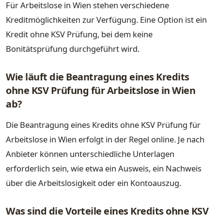
Für Arbeitslose in Wien stehen verschiedene
Kreditmöglichkeiten zur Verfügung. Eine Option ist ein
Kredit ohne KSV Prüfung, bei dem keine
Bonitätsprüfung durchgeführt wird.
Wie läuft die Beantragung eines Kredits
ohne KSV Prüfung für Arbeitslose in Wien
ab?
Die Beantragung eines Kredits ohne KSV Prüfung für
Arbeitslose in Wien erfolgt in der Regel online. Je nach
Anbieter können unterschiedliche Unterlagen
erforderlich sein, wie etwa ein Ausweis, ein Nachweis
über die Arbeitslosigkeit oder ein Kontoauszug.
Was sind die Vorteile eines Kredits ohne KSV