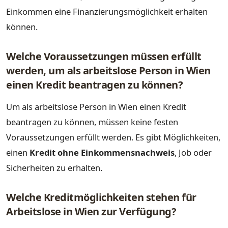
Einkommen eine Finanzierungsmöglichkeit erhalten
können.
Welche Voraussetzungen müssen erfüllt
werden, um als arbeitslose Person in Wien
einen Kredit beantragen zu können?
Um als arbeitslose Person in Wien einen Kredit
beantragen zu können, müssen keine festen
Voraussetzungen erfüllt werden. Es gibt Möglichkeiten,
einen
Kredit ohne Einkommensnachweis
, Job oder
Sicherheiten zu erhalten.
Welche Kreditmöglichkeiten stehen für
Arbeitslose in Wien zur Verfügung?