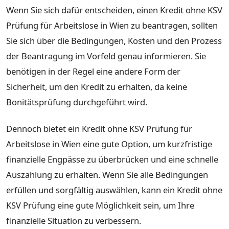
Wenn Sie sich dafür entscheiden, einen Kredit ohne KSV
Prüfung für Arbeitslose in Wien zu beantragen, sollten
Sie sich über die Bedingungen, Kosten und den Prozess
der Beantragung im Vorfeld genau informieren. Sie
benötigen in der Regel eine andere Form der
Sicherheit, um den Kredit zu erhalten, da keine
Bonitätsprüfung durchgeführt wird.
Dennoch bietet ein Kredit ohne KSV Prüfung für
Arbeitslose in Wien eine gute Option, um kurzfristige
finanzielle Engpässe zu überbrücken und eine schnelle
Auszahlung zu erhalten. Wenn Sie alle Bedingungen
erfüllen und sorgfältig auswählen, kann ein Kredit ohne
KSV Prüfung eine gute Möglichkeit sein, um Ihre
finanzielle Situation zu verbessern.