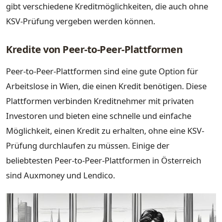
gibt verschiedene Kreditmöglichkeiten, die auch ohne
KSV-Prüfung vergeben werden können.
Kredite von Peer-to-Peer-Plattformen
Peer-to-Peer-Plattformen sind eine gute Option für
Arbeitslose in Wien, die einen Kredit benötigen. Diese
Plattformen verbinden Kreditnehmer mit privaten
Investoren und bieten eine schnelle und einfache
Möglichkeit, einen Kredit zu erhalten, ohne eine KSV-
Prüfung durchlaufen zu müssen. Einige der
beliebtesten Peer-to-Peer-Plattformen in Österreich
sind Auxmoney und Lendico.