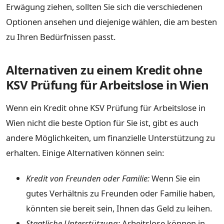
Erwägung ziehen, sollten Sie sich die verschiedenen
Optionen ansehen und diejenige wählen, die am besten
zu Ihren Bedürfnissen passt.
Alternativen zu einem Kredit ohne
KSV Prüfung für Arbeitslose in Wien
Wenn ein Kredit ohne KSV Prüfung für Arbeitslose in
Wien nicht die beste Option für Sie ist, gibt es auch
andere Möglichkeiten, um finanzielle Unterstützung zu
erhalten. Einige Alternativen können sein:
Kredit von Freunden oder Familie:
Wenn Sie ein
gutes Verhältnis zu Freunden oder Familie haben,
könnten sie bereit sein, Ihnen das Geld zu leihen.
Staatliche Unterstützung:
Arbeitslose können in