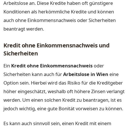
Arbeitslose an. Diese Kredite haben oft günstigere
Konditionen als herkömmliche Kredite und können
auch ohne Einkommensnachweis oder Sicherheiten
beantragt werden.
Kredit ohne Einkommensnachweis und
Sicherheiten
Ein
Kredit ohne Einkommensnachweis
oder
Sicherheiten kann auch für
Arbeitslose in Wien
eine
Option sein. Hierbei wird das Risiko für die Kreditgeber
höher eingeschätzt, weshalb oft höhere Zinsen verlangt
werden. Um einen solchen Kredit zu beantragen, ist es
jedoch wichtig, eine gute Bonität vorweisen zu können.
Es kann auch sinnvoll sein, einen Kredit mit einem