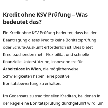
Kredit ohne KSV Prüfung – Was
bedeutet das?
Ein Kredit ohne KSV Prüfung bedeutet, dass bei der
Beantragung dieses Kredits keine Bonitätsprüfung
oder Schufa-Auskunft erforderlich ist. Dies bietet
Kreditsuchenden mehr Flexibilität und schnelle
finanzielle Unterstützung, insbesondere für
Arbeitslose in Wien
, die möglicherweise
Schwierigkeiten haben, eine positive
Bonitätsbewertung zu erhalten.
Im Gegensatz zu traditionellen Krediten, bei denen in
der Regel eine Bonitätsprüfung durchgeführt wird, um