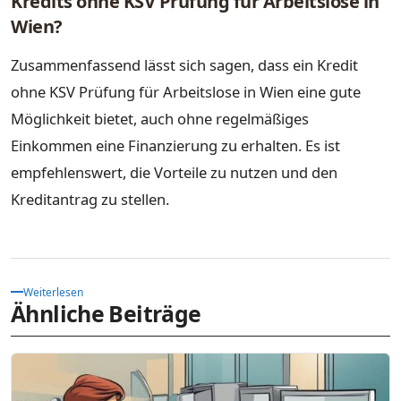
Kredits ohne KSV Prüfung für Arbeitslose in
Wien?
Zusammenfassend lässt sich sagen, dass ein Kredit
ohne KSV Prüfung für Arbeitslose in Wien eine gute
Möglichkeit bietet, auch ohne regelmäßiges
Einkommen eine Finanzierung zu erhalten. Es ist
empfehlenswert, die Vorteile zu nutzen und den
Kreditantrag zu stellen.
Weiterlesen
Ähnliche Beiträge