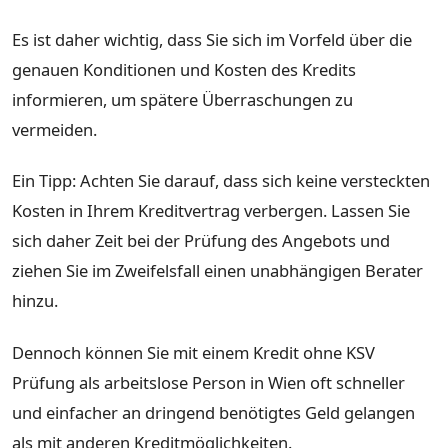
Es ist daher wichtig, dass Sie sich im Vorfeld über die
genauen Konditionen und Kosten des Kredits
informieren, um spätere Überraschungen zu
vermeiden.
Ein Tipp: Achten Sie darauf, dass sich keine versteckten
Kosten in Ihrem Kreditvertrag verbergen. Lassen Sie
sich daher Zeit bei der Prüfung des Angebots und
ziehen Sie im Zweifelsfall einen unabhängigen Berater
hinzu.
Dennoch können Sie mit einem Kredit ohne KSV
Prüfung als arbeitslose Person in Wien oft schneller
und einfacher an dringend benötigtes Geld gelangen
als mit anderen Kreditmöglichkeiten.