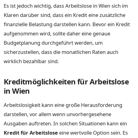
Es ist jedoch wichtig, dass Arbeitslose in Wien sich im
Klaren darüber sind, dass ein Kredit eine zusätzliche
finanzielle Belastung darstellen kann. Bevor ein Kredit
aufgenommen wird, sollte daher eine genaue
Budgetplanung durchgeführt werden, um
sicherzustellen, dass die monatlichen Raten auch
wirklich bezahlbar sind.
Kreditmöglichkeiten für Arbeitslose
in Wien
Arbeitslosigkeit kann eine große Herausforderung
darstellen, vor allem wenn unvorhergesehene
Ausgaben auftreten. In solchen Situationen kann ein
Kredit für Arbeitslose
eine wertvolle Option sein. Es