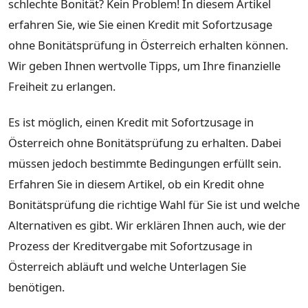
schlechte Bonität? Kein Problem! In diesem Artikel
erfahren Sie, wie Sie einen Kredit mit Sofortzusage
ohne Bonitätsprüfung in Österreich erhalten können.
Wir geben Ihnen wertvolle Tipps, um Ihre finanzielle
Freiheit zu erlangen.
Es ist möglich, einen Kredit mit Sofortzusage in
Österreich ohne Bonitätsprüfung zu erhalten. Dabei
müssen jedoch bestimmte Bedingungen erfüllt sein.
Erfahren Sie in diesem Artikel, ob ein Kredit ohne
Bonitätsprüfung die richtige Wahl für Sie ist und welche
Alternativen es gibt. Wir erklären Ihnen auch, wie der
Prozess der Kreditvergabe mit Sofortzusage in
Österreich abläuft und welche Unterlagen Sie
benötigen.