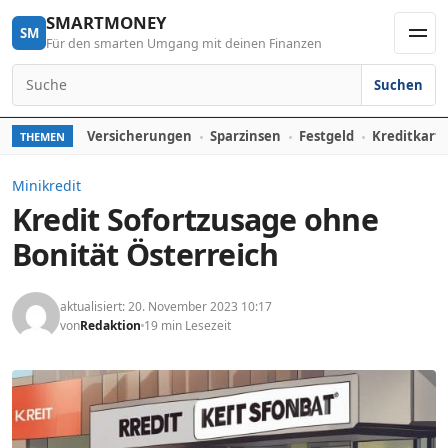
Skip to content
SMARTMONEY
SM
Für den smarten Umgang mit deinen Finanzen
Men
Suchen
Search for:
Versicherungen
Sparzinsen
Festgeld
Kreditkart
THEMEN
Minikredit
Kredit Sofortzusage ohne
Bonität Österreich
aktualisiert: 20. November 2023 10:17
von
Redaktion
19 min Lesezeit