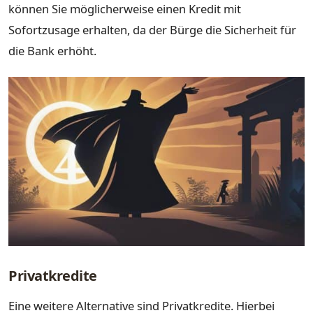
können Sie möglicherweise einen Kredit mit
Sofortzusage erhalten, da der Bürge die Sicherheit für
die Bank erhöht.
Privatkredite
Eine weitere Alternative sind Privatkredite. Hierbei