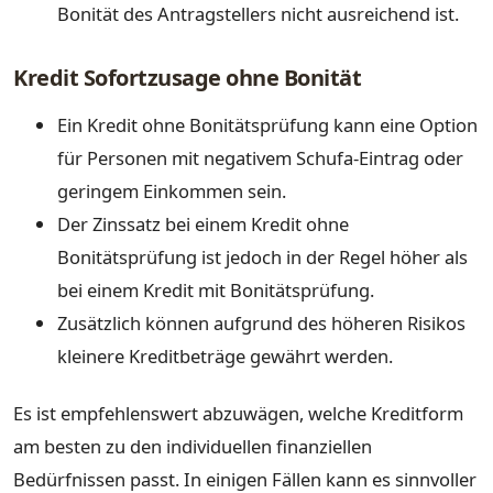
Bonität des Antragstellers nicht ausreichend ist.
Kredit Sofortzusage ohne Bonität
Ein Kredit ohne Bonitätsprüfung kann eine Option
für Personen mit negativem Schufa-Eintrag oder
geringem Einkommen sein.
Der Zinssatz bei einem Kredit ohne
Bonitätsprüfung ist jedoch in der Regel höher als
bei einem Kredit mit Bonitätsprüfung.
Zusätzlich können aufgrund des höheren Risikos
kleinere Kreditbeträge gewährt werden.
Es ist empfehlenswert abzuwägen, welche Kreditform
am besten zu den individuellen finanziellen
Bedürfnissen passt. In einigen Fällen kann es sinnvoller