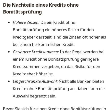
Die Nachteile eines Kredits ohne
Bonitätsprüfung
Höhere Zinsen:
Da ein Kredit ohne
Bonitätsprüfung ein höheres Risiko für den
Kreditgeber darstellt, sind die Zinsen oft höher als
bei einem herkömmlichen Kredit.
Geringere Kreditsummen:
In der Regel werden bei
einem Kredit ohne Bonitätsprüfung geringere
Kreditsummen vergeben, da das Risiko für den
Kreditgeber höher ist.
Eingeschränkte Auswahl:
Nicht alle Banken bieten
Kredite ohne Bonitätsprüfung an, daher kann die
Auswahl begrenzt sein.
Bevor Sie sich für einen Kredit ohne Bonitätsprüfung in