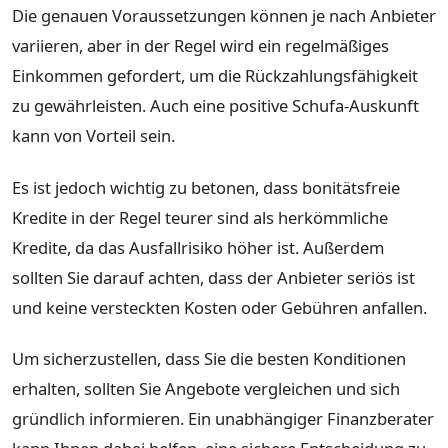
Die genauen Voraussetzungen können je nach Anbieter
variieren, aber in der Regel wird ein regelmäßiges
Einkommen gefordert, um die Rückzahlungsfähigkeit
zu gewährleisten. Auch eine positive Schufa-Auskunft
kann von Vorteil sein.
Es ist jedoch wichtig zu betonen, dass bonitätsfreie
Kredite in der Regel teurer sind als herkömmliche
Kredite, da das Ausfallrisiko höher ist. Außerdem
sollten Sie darauf achten, dass der Anbieter seriös ist
und keine versteckten Kosten oder Gebühren anfallen.
Um sicherzustellen, dass Sie die besten Konditionen
erhalten, sollten Sie Angebote vergleichen und sich
gründlich informieren. Ein unabhängiger Finanzberater