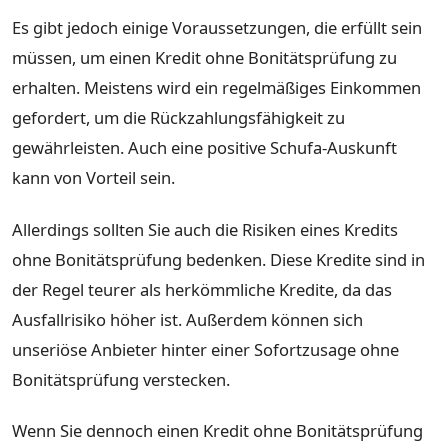
Es gibt jedoch einige Voraussetzungen, die erfüllt sein
müssen, um einen Kredit ohne Bonitätsprüfung zu
erhalten. Meistens wird ein regelmäßiges Einkommen
gefordert, um die Rückzahlungsfähigkeit zu
gewährleisten. Auch eine positive Schufa-Auskunft
kann von Vorteil sein.
Allerdings sollten Sie auch die Risiken eines Kredits
ohne Bonitätsprüfung bedenken. Diese Kredite sind in
der Regel teurer als herkömmliche Kredite, da das
Ausfallrisiko höher ist. Außerdem können sich
unseriöse Anbieter hinter einer Sofortzusage ohne
Bonitätsprüfung verstecken.
Wenn Sie dennoch einen Kredit ohne Bonitätsprüfung