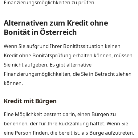
Finanzierungsmöglichkeiten zu prüfen.
Alternativen zum Kredit ohne
Bonität in Österreich
Wenn Sie aufgrund Ihrer Bonitätssituation keinen
Kredit ohne Bonitätsprüfung erhalten können, müssen
Sie nicht aufgeben. Es gibt alternative
Finanzierungsmöglichkeiten, die Sie in Betracht ziehen
können.
Kredit mit Bürgen
Eine Möglichkeit besteht darin, einen Bürgen zu
benennen, der für Ihre Rückzahlung haftet. Wenn Sie
eine Person finden, die bereit ist, als Bürge aufzutreten,