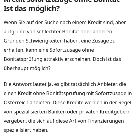
Ist das möglich?
Wenn Sie auf der Suche nach einem Kredit sind, aber
aufgrund von schlechter Bonität oder anderen
Gründen Schwierigkeiten haben, eine Zusage zu
erhalten, kann eine Sofortzusage ohne
Bonitätsprüfung attraktiv erscheinen. Doch ist das
überhaupt möglich?
Die Antwort lautet ja, es gibt tatsächlich Anbieter, die
einen Kredit ohne Bonitätsprüfung mit Sofortzusage in
Österreich anbieten. Diese Kredite werden in der Regel
von spezialisierten Banken oder privaten Kreditgebern
vergeben, die sich auf diese Art von Finanzierungen
spezialisiert haben.