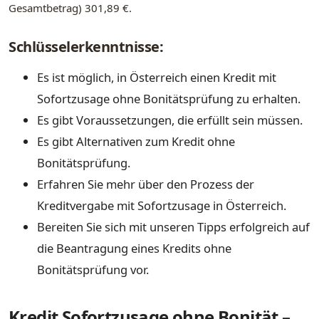
Gesamtbetrag) 301,89 €.
Schlüsselerkenntnisse:
Es ist möglich, in Österreich einen Kredit mit
Sofortzusage ohne Bonitätsprüfung zu erhalten.
Es gibt Voraussetzungen, die erfüllt sein müssen.
Es gibt Alternativen zum Kredit ohne
Bonitätsprüfung.
Erfahren Sie mehr über den Prozess der
Kreditvergabe mit Sofortzusage in Österreich.
Bereiten Sie sich mit unseren Tipps erfolgreich auf
die Beantragung eines Kredits ohne
Bonitätsprüfung vor.
Kredit Sofortzusage ohne Bonität –